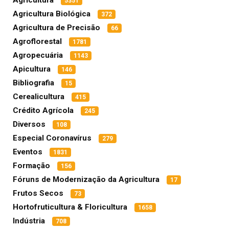
Agricultura
5351
Agricultura Biológica
372
Agricultura de Precisão
66
Agroflorestal
1781
Agropecuária
1143
Apicultura
146
Bibliografia
15
Cerealicultura
415
Crédito Agrícola
245
Diversos
108
Especial Coronavírus
279
Eventos
1831
Formação
156
Fóruns de Modernização da Agricultura
17
Frutos Secos
73
Hortofruticultura & Floricultura
1658
Indústria
708