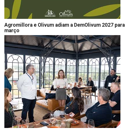
Agromillora e Olivum adiam a DemOlivum 2027 para
março