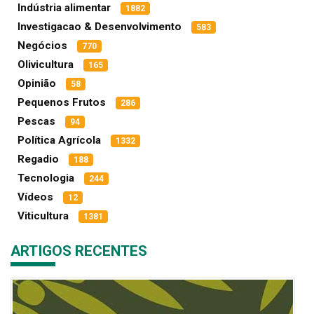
Indústria alimentar
1882
Investigacao & Desenvolvimento
583
Negócios
770
Olivicultura
165
Opinião
58
Pequenos Frutos
286
Pescas
94
Política Agrícola
1332
Regadio
188
Tecnologia
244
Vídeos
12
Viticultura
1381
ARTIGOS RECENTES