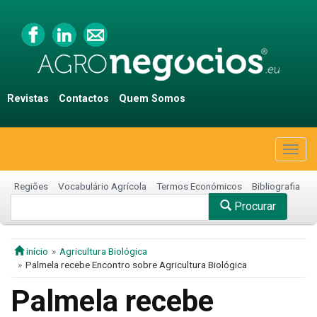
Revistas
Contactos
Quem Somos
Togg
navig
Regiões
Vocabulário Agrícola
Termos Económicos
Bibliografia
Procurar
início
Agricultura Biológica
Palmela recebe Encontro sobre Agricultura Biológica
Palmela recebe