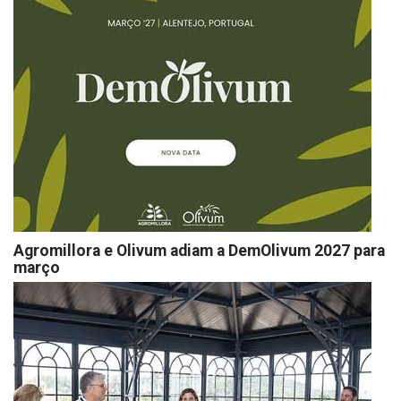
Agromillora e Olivum adiam a DemOlivum 2027 para
março