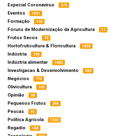
Especial Coronavírus
279
Eventos
1831
Formação
156
Fóruns de Modernização da Agricultura
17
Frutos Secos
73
Hortofruticultura & Floricultura
1658
Indústria
708
Indústria alimentar
1882
Investigacao & Desenvolvimento
583
Negócios
770
Olivicultura
165
Opinião
58
Pequenos Frutos
286
Pescas
94
Política Agrícola
1332
Regadio
188