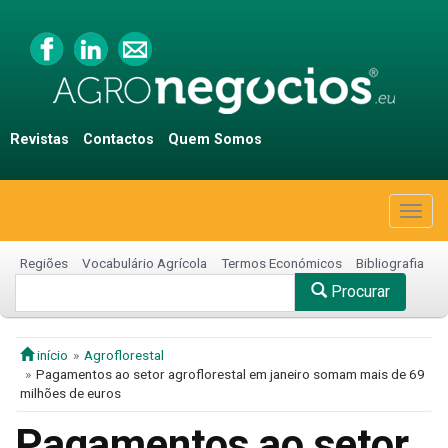
Revistas
Contactos
Quem Somos
Togg
navig
Regiões
Vocabulário Agrícola
Termos Económicos
Bibliografia
Procurar
início
Agroflorestal
Pagamentos ao setor agroflorestal em janeiro somam mais de 69
milhões de euros
Pagamentos ao setor