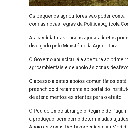
Os pequenos agricultores vão poder contar
com as novas regras da Política Agrícola C
As candidaturas para as ajudas diretas pode
divulgado pelo Ministério da Agricultura.
O Governo anunciou já a abertura ao primeir
agroambientais e de apoio às zonas desfav
O acesso a estes apoios comunitários está 
preenchido diretamente no portal do Institu
de atendimentos existentes para o efeito.
O Pedido Único abrange o Regime de Pagame
à produção, bem como determinadas ajudas 
Apoio às Zonas Desfavorecidas e as Medidas