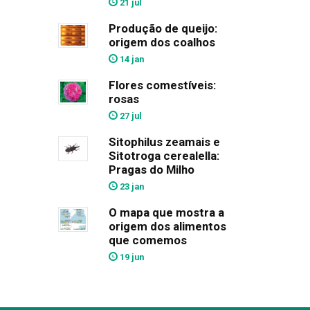
21 jul
Produção de queijo:
origem dos coalhos
14 jan
Flores comestíveis:
rosas
27 jul
Sitophilus zeamais e
Sitotroga cerealella:
Pragas do Milho
23 jan
O mapa que mostra a
origem dos alimentos
que comemos
19 jun