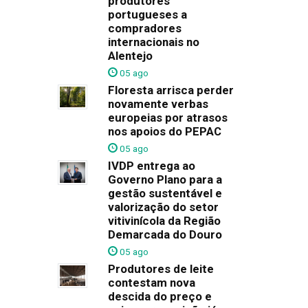
produtores
portugueses a
compradores
internacionais no
Alentejo
05 ago
Floresta arrisca perder
novamente verbas
europeias por atrasos
nos apoios do PEPAC
05 ago
IVDP entrega ao
Governo Plano para a
gestão sustentável e
valorização do setor
vitivinícola da Região
Demarcada do Douro
05 ago
Produtores de leite
contestam nova
descida do preço e