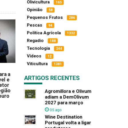
Olivicultura
165
Opinião
58
Pequenos Frutos
286
Pescas
94
Política Agrícola
1332
Regadio
188
Tecnologia
244
Vídeos
12
Viticultura
1381
ara a
ARTIGOS RECENTES
el e
etor
egião
Agromillora e Olivum
ouro
adiam a DemOlivum
2027 para março
05 ago
Wine Destination
Portugal volta a ligar