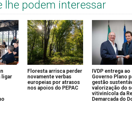
e lhe podem interessar
on
Floresta arrisca perder
IVDP entrega ao
 ligar
novamente verbas
Governo Plano p
europeias por atrasos
gestão sustentáv
nos apoios do PEPAC
valorização do s
vitivinícola da R
no
Demarcada do D