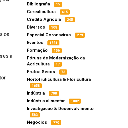
Bibliografia
15
Cerealicultura
415
Crédito Agrícola
245
Diversos
108
a os
Especial Coronavírus
279
Eventos
1831
Formação
156
ores a
Fóruns de Modernização da
Agricultura
17
Frutos Secos
73
tor
Hortofruticultura & Floricultura
1658
Indústria
708
Indústria alimentar
1882
Investigacao & Desenvolvimento
583
Negócios
770