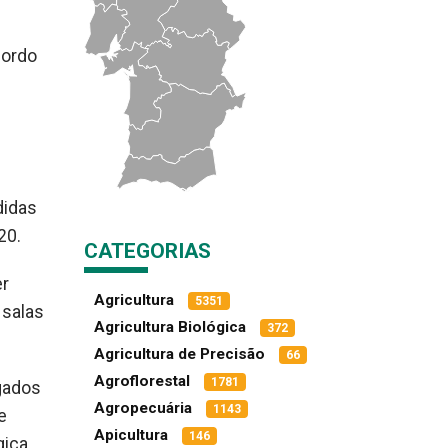
cordo
didas
20.
CATEGORIAS
er
Agricultura
5351
 salas
Agricultura Biológica
372
Agricultura de Precisão
66
Agroflorestal
1781
gados
Agropecuária
1143
e
Apicultura
146
ica,