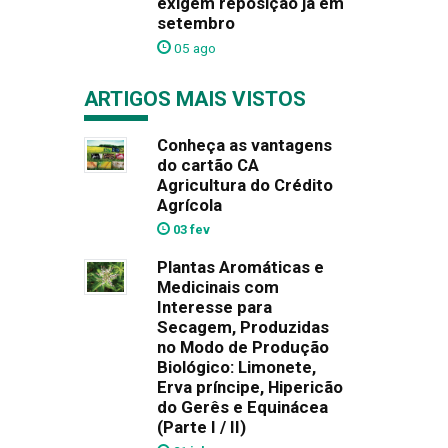
exigem reposição já em
setembro
05 ago
ARTIGOS MAIS VISTOS
Conheça as vantagens
do cartão CA
Agricultura do Crédito
Agrícola
03 fev
Plantas Aromáticas e
Medicinais com
Interesse para
Secagem, Produzidas
no Modo de Produção
Biológico: Limonete,
Erva príncipe, Hipericão
do Gerês e Equinácea
(Parte I / II)