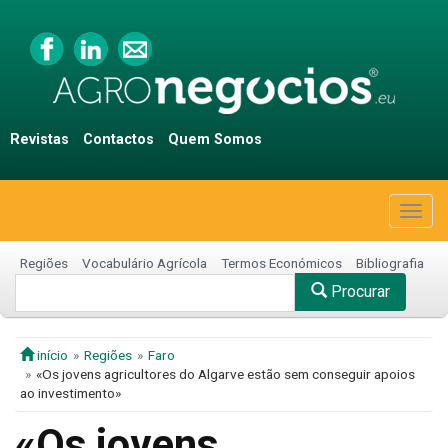
Revistas
Contactos
Quem Somos
Togg
navig
Regiões
Vocabulário Agrícola
Termos Económicos
Bibliografia
Procurar
início
Regiões
Faro
«Os jovens agricultores do Algarve estão sem conseguir apoios
ao investimento»
«Os jovens