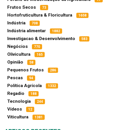
Frutos Secos
73
Hortofruticultura & Floricultura
1658
Indústria
708
Indústria alimentar
1882
Investigacao & Desenvolvimento
583
Negócios
770
Olivicultura
165
Opinião
58
Pequenos Frutos
286
Pescas
94
Política Agrícola
1332
Regadio
188
Tecnologia
244
Vídeos
12
Viticultura
1381