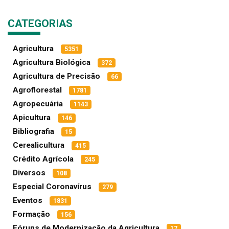
CATEGORIAS
Agricultura
5351
Agricultura Biológica
372
Agricultura de Precisão
66
Agroflorestal
1781
Agropecuária
1143
Apicultura
146
Bibliografia
15
Cerealicultura
415
Crédito Agrícola
245
Diversos
108
Especial Coronavírus
279
Eventos
1831
Formação
156
Fóruns de Modernização da Agricultura
17