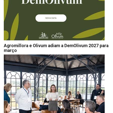
Agromillora e Olivum adiam a DemOlivum 2027 para
março