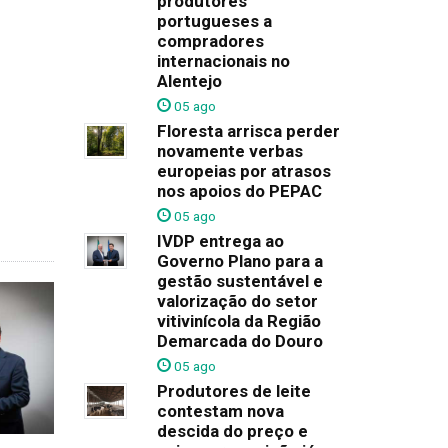
produtores
portugueses a
compradores
internacionais no
Alentejo
05 ago
Floresta arrisca perder
novamente verbas
europeias por atrasos
nos apoios do PEPAC
05 ago
IVDP entrega ao
Governo Plano para a
gestão sustentável e
valorização do setor
vitivinícola da Região
Demarcada do Douro
05 ago
Produtores de leite
contestam nova
descida do preço e