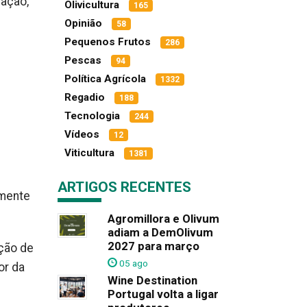
mação,
Olivicultura
165
Opinião
58
Pequenos Frutos
286
Pescas
94
Política Agrícola
1332
Regadio
188
Tecnologia
244
Vídeos
12
Viticultura
1381
ARTIGOS RECENTES
emente
Agromillora e Olivum
adiam a DemOlivum
2027 para março
ção de
05 ago
or da
Wine Destination
Portugal volta a ligar