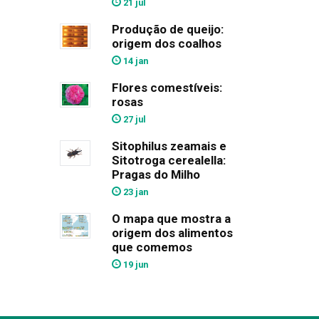
21 jul
Produção de queijo:
origem dos coalhos
14 jan
Flores comestíveis:
rosas
27 jul
Sitophilus zeamais e
Sitotroga cerealella:
Pragas do Milho
23 jan
O mapa que mostra a
origem dos alimentos
que comemos
19 jun