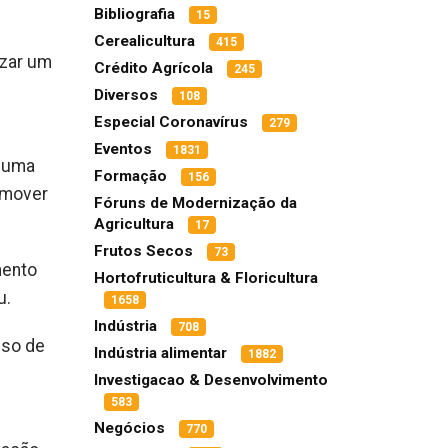
Bibliografia
15
Cerealicultura
415
izar um
Crédito Agrícola
245
Diversos
108
Especial Coronavírus
279
Eventos
1831
r uma
Formação
156
omover
Fóruns de Modernização da
Agricultura
17
Frutos Secos
73
mento
Hortofruticultura & Floricultura
u.
1658
Indústria
708
uso de
Indústria alimentar
1882
Investigacao & Desenvolvimento
583
e
Negócios
770