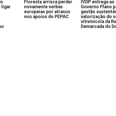
on
Floresta arrisca perder
IVDP entrega ao
 ligar
novamente verbas
Governo Plano p
europeias por atrasos
gestão sustentáv
nos apoios do PEPAC
valorização do s
vitivinícola da R
no
Demarcada do D