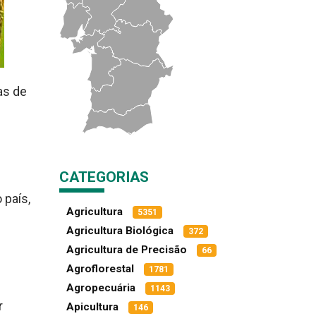
as de
CATEGORIAS
 país,
Agricultura
5351
Agricultura Biológica
372
Agricultura de Precisão
66
Agroflorestal
1781
Agropecuária
1143
r
Apicultura
146