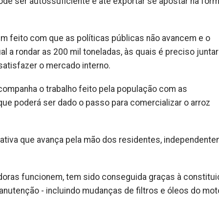
de ser autossuficiente e até exportar se apostar na for
 tem feito com que as políticas públicas não avancem e o
al a rondar as 200 mil toneladas, às quais é preciso juntar
satisfazer o mercado interno.
companha o trabalho feito pela população com as
ue poderá ser dado o passo para comercializar o arroz
iativa que avança pela mão dos residentes, independent
ras funcionem, tem sido conseguida graças à constitui
anutenção - incluindo mudanças de filtros e óleos do mot