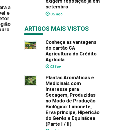
exigem reposição já em
setembro
ara a
el e
05 ago
etor
egião
ARTIGOS MAIS VISTOS
ouro
Conheça as vantagens
do cartão CA
Agricultura do Crédito
Agrícola
03 fev
Plantas Aromáticas e
Medicinais com
Interesse para
Secagem, Produzidas
no Modo de Produção
Biológico: Limonete,
Erva príncipe, Hipericão
do Gerês e Equinácea
(Parte I / II)