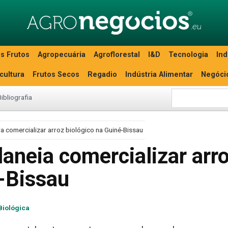
s Frutos
Agropecuária
Agroflorestal
I&D
Tecnologia
Ind
icultura
Frutos Secos
Regadio
Indústria Alimentar
Negóci
Bibliografia
 comercializar arroz biológico na Guiné-Bissau
aneia comercializar arr
é-Bissau
Biológica