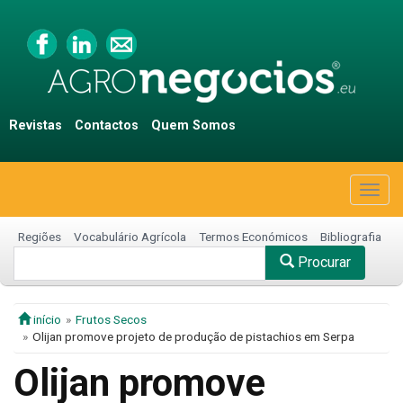
Revistas
Contactos
Quem Somos
Togg
navig
Regiões
Vocabulário Agrícola
Termos Económicos
Bibliografia
Procurar
início
Frutos Secos
Olijan promove projeto de produção de pistachios em Serpa
Olijan promove