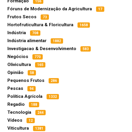
Formação
156
Fóruns de Modernização da Agricultura
17
Frutos Secos
73
Hortofruticultura & Floricultura
1658
Indústria
708
Indústria alimentar
1882
Investigacao & Desenvolvimento
583
Negócios
770
Olivicultura
165
Opinião
58
Pequenos Frutos
286
Pescas
94
Política Agrícola
1332
Regadio
188
Tecnologia
244
Vídeos
12
Viticultura
1381