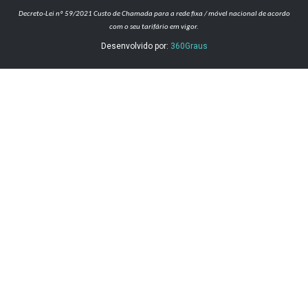
Decreto-Lei nº 59/2021
Custo de Chamada para a rede fixa / móvel nacional de acordo
com o seu tarifário em vigor.
Desenvolvido por:
360Graus