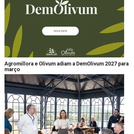
Agromillora e Olivum adiam a DemOlivum 2027 para
março