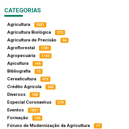
CATEGORIAS
Agricultura
5351
Agricultura Biológica
372
Agricultura de Precisão
66
Agroflorestal
1781
Agropecuária
1143
Apicultura
146
Bibliografia
15
Cerealicultura
415
Crédito Agrícola
245
Diversos
108
Especial Coronavírus
279
Eventos
1831
Formação
156
Fóruns de Modernização da Agricultura
17