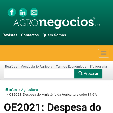
Revistas
Contactos
Quem Somos
Togg
navig
Regiões
Vocabulário Agrícola
Termos Económicos
Bibliografia
Procurar
início
Agricultura
OE2021: Despesa do Ministério da Agricultura sobe 31,6%
OE2021: Despesa do