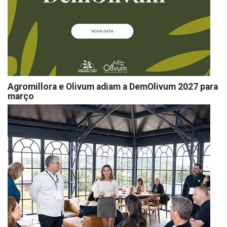
Agromillora e Olivum adiam a DemOlivum 2027 para
março