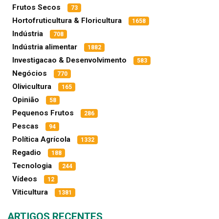
Frutos Secos
73
Hortofruticultura & Floricultura
1658
Indústria
708
Indústria alimentar
1882
Investigacao & Desenvolvimento
583
Negócios
770
Olivicultura
165
Opinião
58
Pequenos Frutos
286
Pescas
94
Política Agrícola
1332
Regadio
188
Tecnologia
244
Vídeos
12
Viticultura
1381
ARTIGOS RECENTES