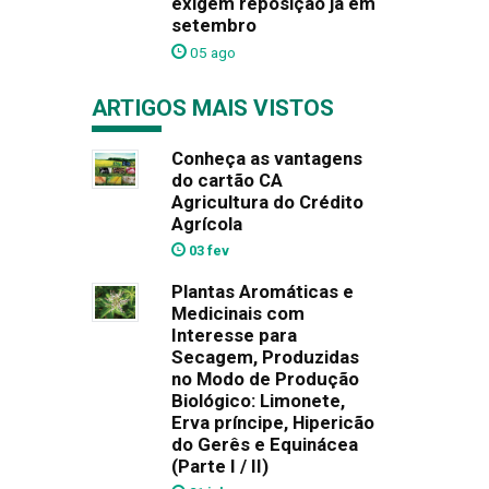
exigem reposição já em
setembro
05 ago
ARTIGOS MAIS VISTOS
Conheça as vantagens
do cartão CA
Agricultura do Crédito
Agrícola
03 fev
Plantas Aromáticas e
Medicinais com
Interesse para
Secagem, Produzidas
no Modo de Produção
Biológico: Limonete,
Erva príncipe, Hipericão
do Gerês e Equinácea
(Parte I / II)