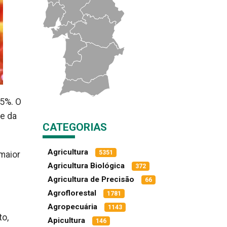
5%. O
e da
CATEGORIAS
Agricultura
5351
maior
Agricultura Biológica
372
Agricultura de Precisão
66
Agroflorestal
1781
Agropecuária
1143
to,
Apicultura
146