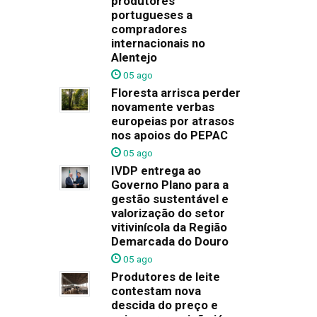
produtores
portugueses a
compradores
internacionais no
Alentejo
05 ago
Floresta arrisca perder
novamente verbas
europeias por atrasos
nos apoios do PEPAC
05 ago
IVDP entrega ao
Governo Plano para a
gestão sustentável e
valorização do setor
vitivinícola da Região
Demarcada do Douro
05 ago
Produtores de leite
contestam nova
descida do preço e