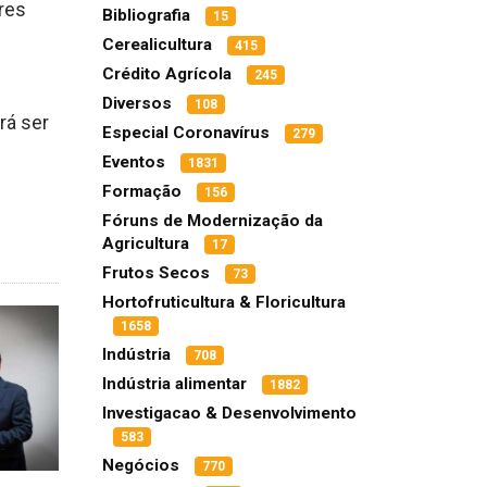
res
Bibliografia
15
Cerealicultura
415
Crédito Agrícola
245
Diversos
108
rá ser
Especial Coronavírus
279
Eventos
1831
Formação
156
Fóruns de Modernização da
Agricultura
17
Frutos Secos
73
Hortofruticultura & Floricultura
1658
Indústria
708
Indústria alimentar
1882
Investigacao & Desenvolvimento
583
Negócios
770