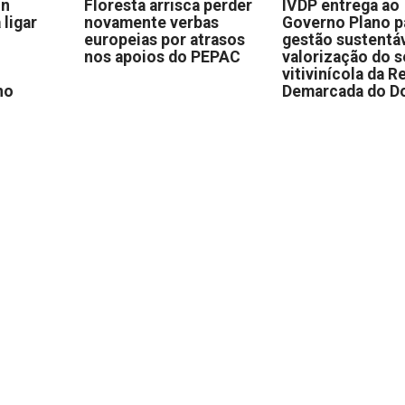
on
Floresta arrisca perder
IVDP entrega ao
 ligar
novamente verbas
Governo Plano p
europeias por atrasos
gestão sustentáv
nos apoios do PEPAC
valorização do s
vitivinícola da R
no
Demarcada do D