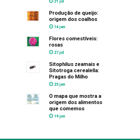
21 jul
Produção de queijo:
origem dos coalhos
14 jan
Flores comestíveis:
rosas
27 jul
Sitophilus zeamais e
Sitotroga cerealella:
Pragas do Milho
23 jan
O mapa que mostra a
origem dos alimentos
que comemos
19 jun