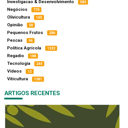
Investigacao & Desenvolvimento
583
Negócios
770
Olivicultura
165
Opinião
58
Pequenos Frutos
286
Pescas
94
Política Agrícola
1332
Regadio
188
Tecnologia
244
Vídeos
12
Viticultura
1381
ARTIGOS RECENTES