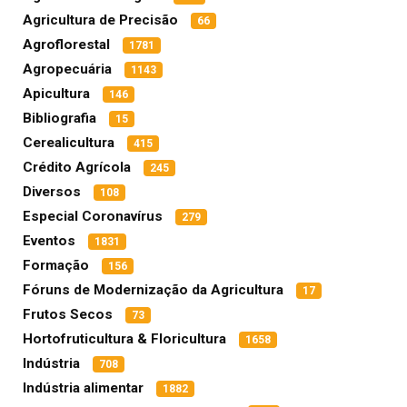
Agricultura de Precisão
66
Agroflorestal
1781
Agropecuária
1143
Apicultura
146
Bibliografia
15
Cerealicultura
415
Crédito Agrícola
245
Diversos
108
Especial Coronavírus
279
Eventos
1831
Formação
156
Fóruns de Modernização da Agricultura
17
Frutos Secos
73
Hortofruticultura & Floricultura
1658
Indústria
708
Indústria alimentar
1882