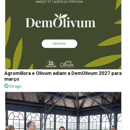
Agromillora e Olivum adiam a DemOlivum 2027 para
março
05 ago