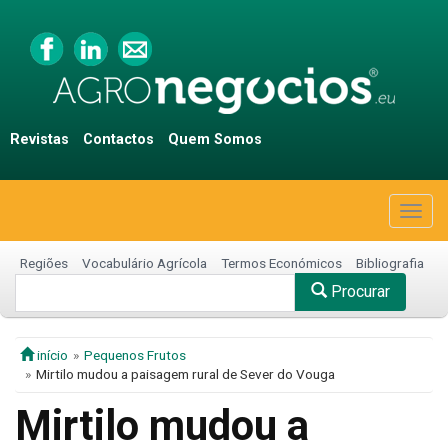
Revistas
Contactos
Quem Somos
Togg
navig
Regiões
Vocabulário Agrícola
Termos Económicos
Bibliografia
Procurar
início
Pequenos Frutos
Mirtilo mudou a paisagem rural de Sever do Vouga
Mirtilo mudou a