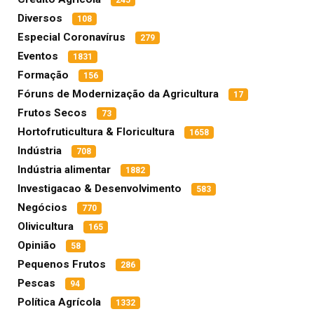
245
Diversos
108
Especial Coronavírus
279
Eventos
1831
Formação
156
Fóruns de Modernização da Agricultura
17
Frutos Secos
73
Hortofruticultura & Floricultura
1658
Indústria
708
Indústria alimentar
1882
Investigacao & Desenvolvimento
583
Negócios
770
Olivicultura
165
Opinião
58
Pequenos Frutos
286
Pescas
94
Política Agrícola
1332