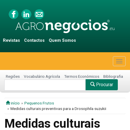
Revistas
Contactos
Quem Somos
Togg
navig
Regiões
Vocabulário Agrícola
Termos Económicos
Bibliografia
Procurar
início
Pequenos Frutos
Medidas culturais preventivas para a Drosophila suzukii
Medidas culturais