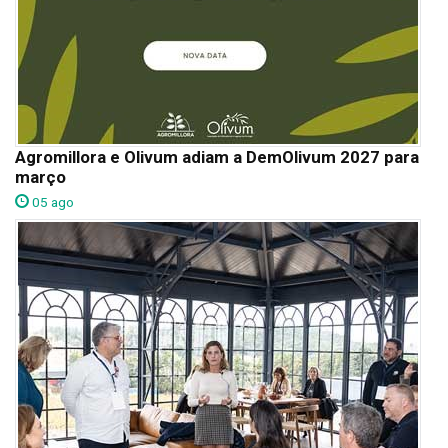
Agromillora e Olivum adiam a DemOlivum 2027 para
março
05 ago