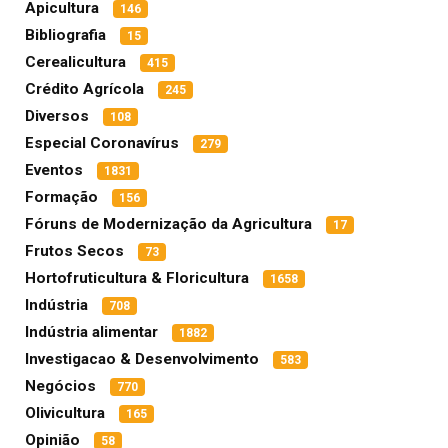
Apicultura
146
Bibliografia
15
Cerealicultura
415
Crédito Agrícola
245
Diversos
108
Especial Coronavírus
279
Eventos
1831
Formação
156
Fóruns de Modernização da Agricultura
17
Frutos Secos
73
Hortofruticultura & Floricultura
1658
Indústria
708
Indústria alimentar
1882
Investigacao & Desenvolvimento
583
Negócios
770
Olivicultura
165
Opinião
58