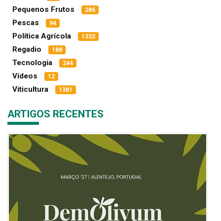
Pequenos Frutos
286
Pescas
94
Política Agrícola
1332
Regadio
188
Tecnologia
244
Vídeos
12
Viticultura
1381
ARTIGOS RECENTES