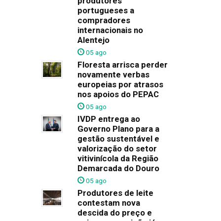
produtores
portugueses a
compradores
internacionais no
Alentejo
05 ago
Floresta arrisca perder
novamente verbas
europeias por atrasos
nos apoios do PEPAC
05 ago
IVDP entrega ao
Governo Plano para a
gestão sustentável e
valorização do setor
vitivinícola da Região
Demarcada do Douro
05 ago
Produtores de leite
contestam nova
descida do preço e