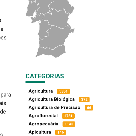
O
 a
ões
CATEGORIAS
Agricultura
5351
 para
Agricultura Biológica
372
ais
Agricultura de Precisão
66
ode
Agroflorestal
1781
Agropecuária
1143
Apicultura
146
s,