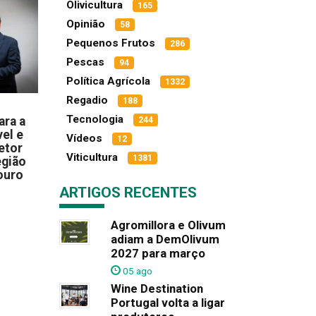
Olivicultura
165
Opinião
58
Pequenos Frutos
286
Pescas
94
Política Agrícola
1332
Regadio
188
Tecnologia
ara a
244
el e
Vídeos
12
etor
Viticultura
1381
egião
ouro
ARTIGOS RECENTES
Agromillora e Olivum
adiam a DemOlivum
2027 para março
05 ago
Wine Destination
Portugal volta a ligar