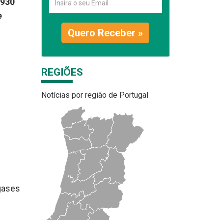
 930
e
Quero Receber »
REGIÕES
Notícias por região de Portugal
gases