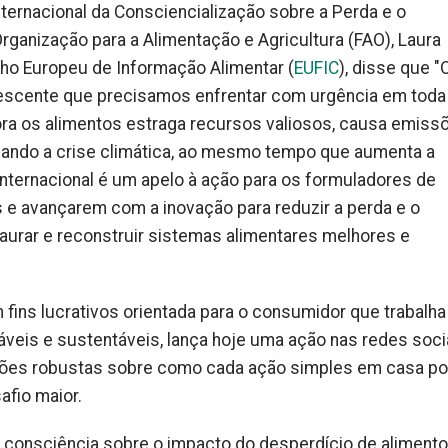
nternacional da Consciencialização sobre a Perda e o
ganização para a Alimentação e Agricultura (FAO), Laura
lho Europeu de Informação Alimentar (
EUFIC
), disse que "
escente que precisamos enfrentar com urgência em toda
fora os alimentos estraga recursos valiosos, causa emiss
icando a crise climática, ao mesmo tempo que aumenta a
internacional é um apelo à ação para os formuladores de
es e avançarem com a inovação para reduzir a perda e o
aurar e reconstruir sistemas alimentares melhores e
fins lucrativos orientada para o consumidor que trabalha
áveis ​​e sustentáveis, lança hoje uma ação nas redes soci
ações robustas sobre como cada ação simples em casa p
afio maior.
 consciência sobre o impacto do desperdício de alimento