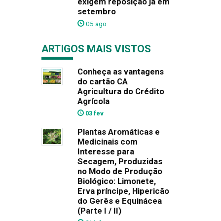
exigem reposição já em
setembro
05 ago
ARTIGOS MAIS VISTOS
Conheça as vantagens
do cartão CA
Agricultura do Crédito
Agrícola
03 fev
Plantas Aromáticas e
Medicinais com
Interesse para
Secagem, Produzidas
no Modo de Produção
Biológico: Limonete,
Erva príncipe, Hipericão
do Gerês e Equinácea
(Parte I / II)