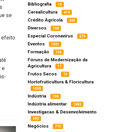
Bibliografia
15
s
Cerealicultura
415
ue se
Crédito Agrícola
245
Diversos
108
Especial Coronavírus
279
 efeito
Eventos
1831
Formação
156
até
Fóruns de Modernização da
Agricultura
17
r e
Frutos Secos
73
ós-
Hortofruticultura & Floricultura
1658
Indústria
708
Indústria alimentar
1882
Investigacao & Desenvolvimento
583
Negócios
770