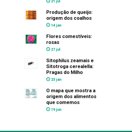
21 jul
Produção de queijo:
origem dos coalhos
14 jan
Flores comestíveis:
rosas
27 jul
Sitophilus zeamais e
Sitotroga cerealella:
Pragas do Milho
23 jan
O mapa que mostra a
origem dos alimentos
que comemos
19 jun