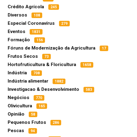
Crédito Agrícola
245
Diversos
108
Especial Coronavírus
279
Eventos
1831
Formação
156
Fóruns de Modernização da Agricultura
17
Frutos Secos
73
Hortofruticultura & Floricultura
1658
Indústria
708
Indústria alimentar
1882
Investigacao & Desenvolvimento
583
Negócios
770
Olivicultura
165
Opinião
58
Pequenos Frutos
286
Pescas
94