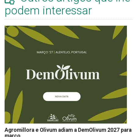
podem interessar
Agromillora e Olivum adiam a DemOlivum 2027 para
março