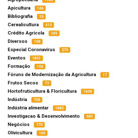
1143
Apicultura
146
Bibliografia
15
Cerealicultura
415
Crédito Agrícola
245
Diversos
108
Especial Coronavírus
279
Eventos
1831
Formação
156
Fóruns de Modernização da Agricultura
17
Frutos Secos
73
Hortofruticultura & Floricultura
1658
Indústria
708
Indústria alimentar
1882
Investigacao & Desenvolvimento
583
Negócios
770
Olivicultura
165