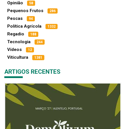
Opinião
58
Pequenos Frutos
286
Pescas
94
Política Agrícola
1332
Regadio
188
Tecnologia
244
Vídeos
12
Viticultura
1381
ARTIGOS RECENTES