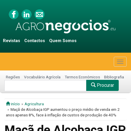
Revistas
Contactos
Quem Somos
Togg
navig
Regiões
Vocabulário Agrícola
Termos Económicos
Bibliografia
Procurar
início
Agricultura
Maçã de Alcobaça IGP aumentou o preço médio de venda em 2
anos apenas 8%, face à inflação de custos de produção de 40%
Maçã de Alcobaça IGP