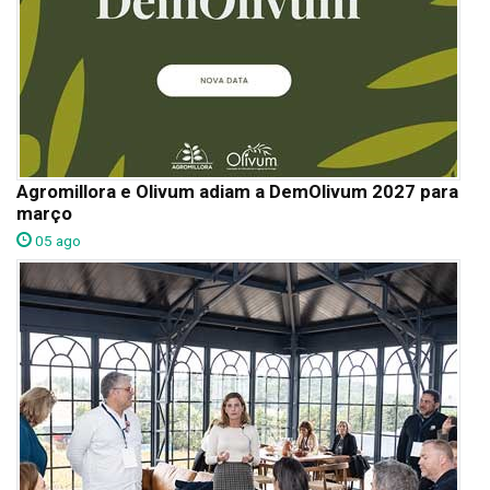
Agromillora e Olivum adiam a DemOlivum 2027 para
março
05 ago