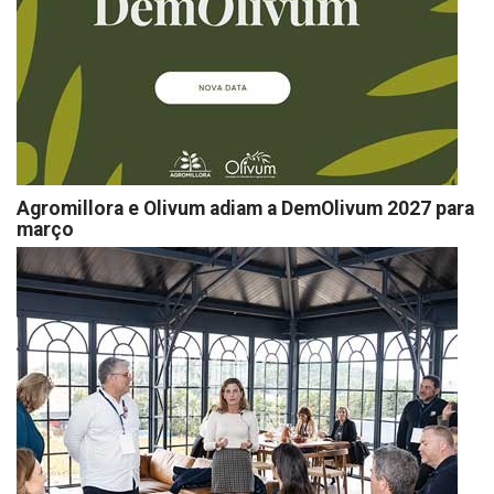
Agromillora e Olivum adiam a DemOlivum 2027 para
março