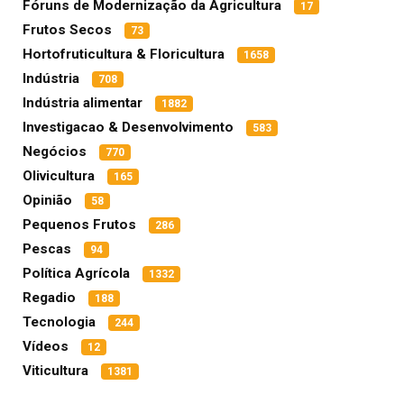
Fóruns de Modernização da Agricultura
17
Frutos Secos
73
Hortofruticultura & Floricultura
1658
Indústria
708
Indústria alimentar
1882
Investigacao & Desenvolvimento
583
Negócios
770
Olivicultura
165
Opinião
58
Pequenos Frutos
286
Pescas
94
Política Agrícola
1332
Regadio
188
Tecnologia
244
Vídeos
12
Viticultura
1381