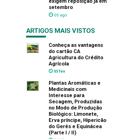
exigem reposição já em
setembro
05 ago
ARTIGOS MAIS VISTOS
Conheça as vantagens
do cartão CA
Agricultura do Crédito
Agrícola
03 fev
Plantas Aromáticas e
Medicinais com
Interesse para
Secagem, Produzidas
no Modo de Produção
Biológico: Limonete,
Erva príncipe, Hipericão
do Gerês e Equinácea
(Parte I / II)