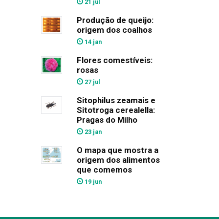
21 jul
Produção de queijo:
origem dos coalhos
14 jan
Flores comestíveis:
rosas
27 jul
Sitophilus zeamais e
Sitotroga cerealella:
Pragas do Milho
23 jan
O mapa que mostra a
origem dos alimentos
que comemos
19 jun