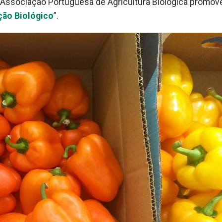
 - Associação Portuguesa de Agricultura Biológica promov
ão Biológico
”.