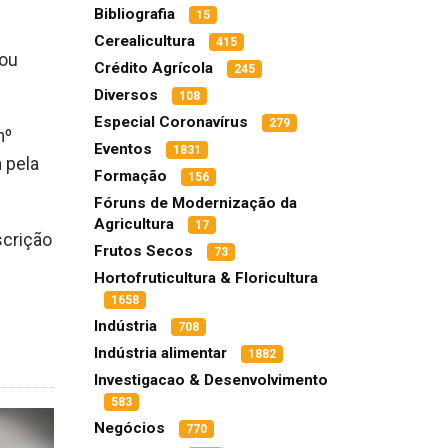
Bibliografia
15
Cerealicultura
415
 ou
Crédito Agrícola
245
Diversos
108
Especial Coronavírus
279
nº
Eventos
1831
 pela
Formação
156
Fóruns de Modernização da
Agricultura
17
scrição
Frutos Secos
73
Hortofruticultura & Floricultura
1658
Indústria
708
Indústria alimentar
1882
Investigacao & Desenvolvimento
583
Negócios
770