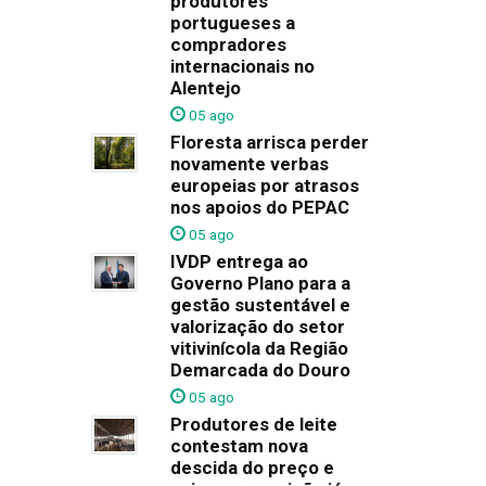
produtores
portugueses a
compradores
internacionais no
Alentejo
05 ago
Floresta arrisca perder
novamente verbas
europeias por atrasos
nos apoios do PEPAC
05 ago
IVDP entrega ao
Governo Plano para a
gestão sustentável e
valorização do setor
vitivinícola da Região
Demarcada do Douro
05 ago
Produtores de leite
contestam nova
descida do preço e