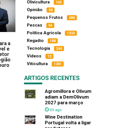
Olivicultura
165
Opinião
58
Pequenos Frutos
286
Pescas
94
Política Agrícola
1332
Regadio
188
ara a
Tecnologia
el e
244
etor
Vídeos
12
egião
Viticultura
1381
ouro
ARTIGOS RECENTES
Agromillora e Olivum
adiam a DemOlivum
2027 para março
05 ago
Wine Destination
Portugal volta a ligar