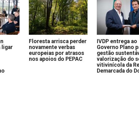
on
Floresta arrisca perder
IVDP entrega ao
 ligar
novamente verbas
Governo Plano p
europeias por atrasos
gestão sustentáv
nos apoios do PEPAC
valorização do s
vitivinícola da R
no
Demarcada do D