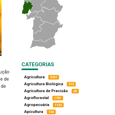
CATEGORIAS
dução
Agricultura
5351
 e de
Agricultura Biológica
372
 de
Agricultura de Precisão
66
Agroflorestal
1781
Agropecuária
1143
Apicultura
146