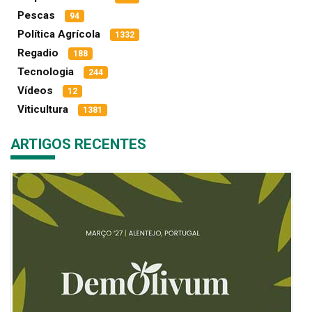
Pescas
94
Política Agrícola
1332
Regadio
188
Tecnologia
244
Vídeos
12
Viticultura
1381
ARTIGOS RECENTES