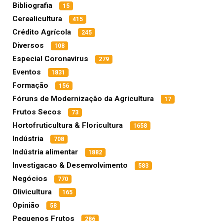
Bibliografia
15
Cerealicultura
415
Crédito Agrícola
245
Diversos
108
Especial Coronavírus
279
Eventos
1831
Formação
156
Fóruns de Modernização da Agricultura
17
Frutos Secos
73
Hortofruticultura & Floricultura
1658
Indústria
708
Indústria alimentar
1882
Investigacao & Desenvolvimento
583
Negócios
770
Olivicultura
165
Opinião
58
Pequenos Frutos
286