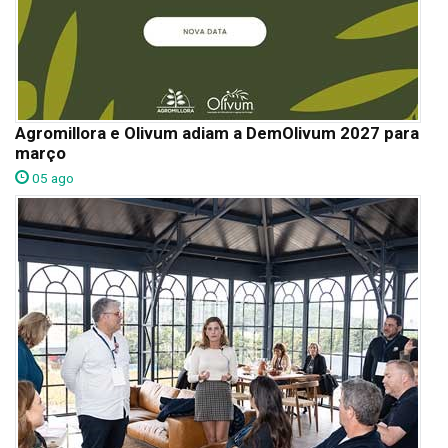
Agromillora e Olivum adiam a DemOlivum 2027 para
março
05 ago