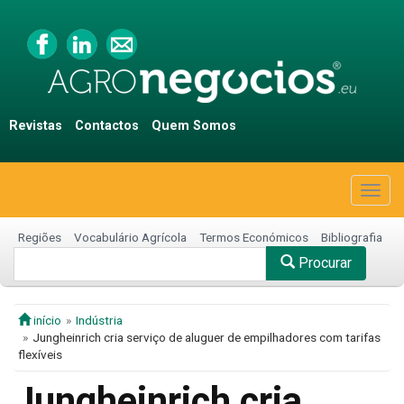
Revistas
Contactos
Quem Somos
Togg
navig
Regiões
Vocabulário Agrícola
Termos Económicos
Bibliografia
Procurar
início
Indústria
Jungheinrich cria serviço de aluguer de empilhadores com tarifas
flexíveis
Jungheinrich cria