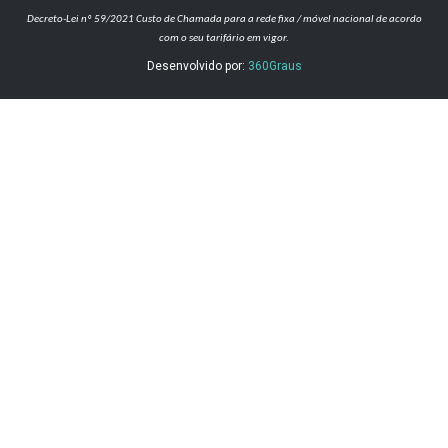
Decreto-Lei nº 59/2021
Custo de Chamada para a rede fixa / móvel nacional de acordo
com o seu tarifário em vigor.
Desenvolvido por:
360Graus