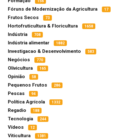
Formação
156
Fóruns de Modernização da Agricultura
17
Frutos Secos
73
Hortofruticultura & Floricultura
1658
Indústria
708
Indústria alimentar
1882
Investigacao & Desenvolvimento
583
Negócios
770
Olivicultura
165
Opinião
58
Pequenos Frutos
286
Pescas
94
Política Agrícola
1332
Regadio
188
Tecnologia
244
Vídeos
12
Viticultura
1381