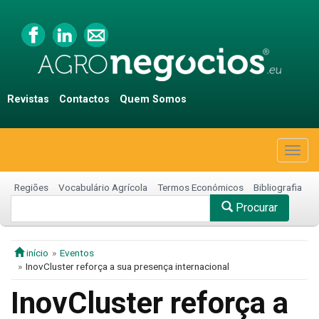
Revistas
Contactos
Quem Somos
Togg
navig
Regiões
Vocabulário Agrícola
Termos Económicos
Bibliografia
Procurar
início
Eventos
InovCluster reforça a sua presença internacional
InovCluster reforça a