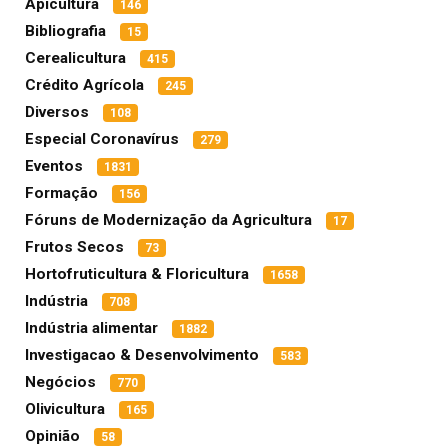
Apicultura
146
Bibliografia
15
Cerealicultura
415
Crédito Agrícola
245
Diversos
108
Especial Coronavírus
279
Eventos
1831
Formação
156
Fóruns de Modernização da Agricultura
17
Frutos Secos
73
Hortofruticultura & Floricultura
1658
Indústria
708
Indústria alimentar
1882
Investigacao & Desenvolvimento
583
Negócios
770
Olivicultura
165
Opinião
58