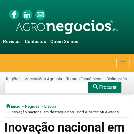
Revistas
Contactos
Quem Somos
Togg
navig
Regiões
Vocabulário Agrícola
Termos Económicos
Bibliografia
Procurar
início
Regiões
Lisboa
Inovação nacional em destaque nos Food & Nutrition Awards
Inovação nacional em