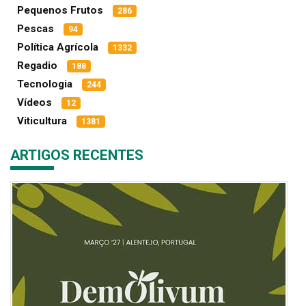
Pequenos Frutos
286
Pescas
94
Política Agrícola
1332
Regadio
188
Tecnologia
244
Vídeos
12
Viticultura
1381
ARTIGOS RECENTES