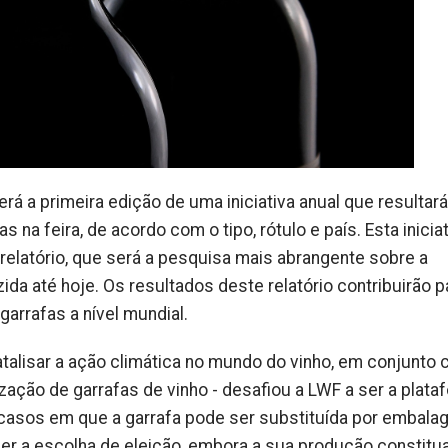
erá a primeira edição de uma iniciativa anual que resultará
 na feira, de acordo com o tipo, rótulo e país. Esta inicia
relatório, que será a pesquisa mais abrangente sobre a
ida até hoje. Os resultados deste relatório contribuirão p
arrafas a nível mundial.
talisar a ação climática no mundo do vinho, em conjunto 
zação de garrafas de vinho - desafiou a LWF a ser a plata
s casos em que a garrafa pode ser substituída por embala
a ser a escolha de eleição, embora a sua produção constitu