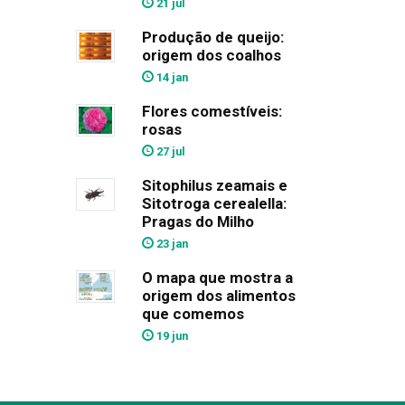
21 jul
Produção de queijo:
origem dos coalhos
14 jan
Flores comestíveis:
rosas
27 jul
Sitophilus zeamais e
Sitotroga cerealella:
Pragas do Milho
23 jan
O mapa que mostra a
origem dos alimentos
que comemos
19 jun