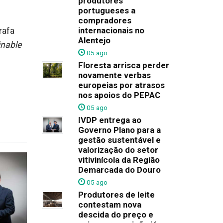
produtores
portugueses a
compradores
internacionais no
rafa
Alentejo
inable
05 ago
Floresta arrisca perder
novamente verbas
europeias por atrasos
nos apoios do PEPAC
05 ago
IVDP entrega ao
Governo Plano para a
gestão sustentável e
valorização do setor
vitivinícola da Região
Demarcada do Douro
05 ago
Produtores de leite
contestam nova
descida do preço e