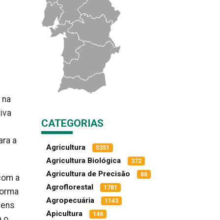
 na
tiva
CATEGORIAS
ara a
Agricultura
5351
Agricultura Biológica
372
Agricultura de Precisão
66
com a
Agroflorestal
1781
forma
Agropecuária
1143
gens
Apicultura
146
a o