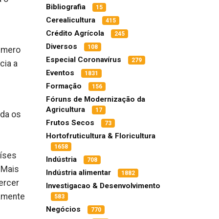
Bibliografia
15
Cerealicultura
415
Crédito Agrícola
245
Diversos
108
número
Especial Coronavírus
279
cia a
Eventos
1831
Formação
156
Fóruns de Modernização da
Agricultura
17
nda os
Frutos Secos
73
Hortofruticultura & Floricultura
1658
aíses
Indústria
708
 Mais
Indústria alimentar
1882
ercer
Investigacao & Desenvolvimento
ramente
583
Negócios
770