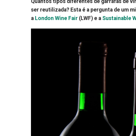
Quantos tipos diferentes de garrafas de v
ser reutilizada? Esta é a pergunta de um m
a
London Wine Fair
(LWF) e a
Sustainable W