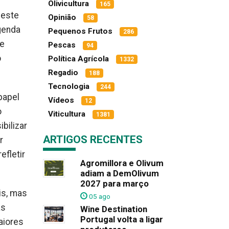
Olivicultura
165
deste
Opinião
58
genda
Pequenos Frutos
286
de
Pescas
94
o
Política Agrícola
1332
Regadio
188
Tecnologia
244
papel
Vídeos
12
o
Viticultura
1381
bilizar
ARTIGOS RECENTES
r
efletir
Agromillora e Olivum
adiam a DemOlivum
2027 para março
is, mas
05 ago
as
Wine Destination
Portugal volta a ligar
aiores