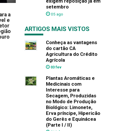
exigem reposição já em
setembro
ara a
05 ago
el e
etor
ARTIGOS MAIS VISTOS
egião
ouro
Conheça as vantagens
do cartão CA
Agricultura do Crédito
Agrícola
03 fev
Plantas Aromáticas e
Medicinais com
Interesse para
Secagem, Produzidas
no Modo de Produção
Biológico: Limonete,
Erva príncipe, Hipericão
do Gerês e Equinácea
(Parte I / II)