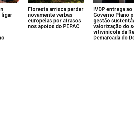
on
Floresta arrisca perder
IVDP entrega ao
 ligar
novamente verbas
Governo Plano p
europeias por atrasos
gestão sustentáv
nos apoios do PEPAC
valorização do s
vitivinícola da R
no
Demarcada do D