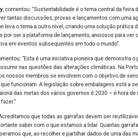
y
, comentou: “Sustentabilidade é o tema central da feira 
ver tantas discussões, provas e lançamentos com uma a
on leva o tema a outro nível, criando uma solução prática 
s por ser a plataforma de lançamento, ansiosos para ver 
ciativa em eventos subsequentes em todo o mundo”.
omentou: “Esta é uma iniciativa pioneira que demonstra o 
a assumir nas questões das alterações climáticas. Na Port
 os nossos membros se envolvem com o objetivo de sensi
que funcionam. A legislação sobre embalagens está a se
oria das metas dos vários governos é 2030 – é hora de r
fazer.”
“Acreditamos que todas as garrafas devem ser reutilizáve
rtante saber com o que estamos a lidar. Quantas garraf
eramos que, ao recolher e partilhar dados de uma das m