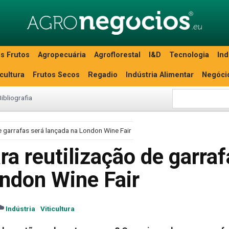
s Frutos
Agropecuária
Agroflorestal
I&D
Tecnologia
Ind
icultura
Frutos Secos
Regadio
Indústria Alimentar
Negóci
Bibliografia
 de garrafas será lançada na London Wine Fair
ara reutilização de garra
ondon Wine Fair
Indústria
Viticultura