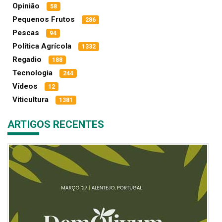
Opinião
58
Pequenos Frutos
286
Pescas
94
Política Agrícola
1332
Regadio
188
Tecnologia
244
Vídeos
12
Viticultura
1381
ARTIGOS RECENTES