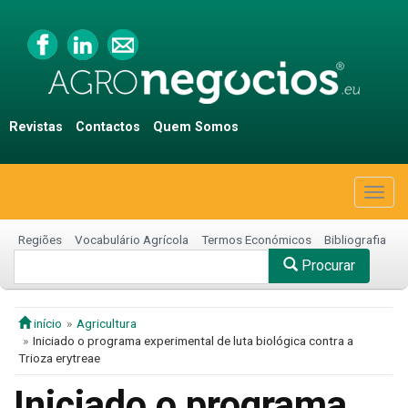
Revistas
Contactos
Quem Somos
Togg
navig
Regiões
Vocabulário Agrícola
Termos Económicos
Bibliografia
Procurar
início
Agricultura
Iniciado o programa experimental de luta biológica contra a
Trioza erytreae
Iniciado o programa