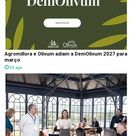
Agromillora e Olivum adiam a DemOlivum 2027 para
março
05 ago