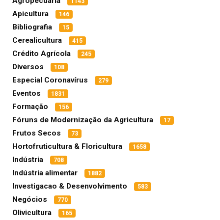
Agropecuária
1143
Apicultura
146
Bibliografia
15
Cerealicultura
415
Crédito Agrícola
245
Diversos
108
Especial Coronavírus
279
Eventos
1831
Formação
156
Fóruns de Modernização da Agricultura
17
Frutos Secos
73
Hortofruticultura & Floricultura
1658
Indústria
708
Indústria alimentar
1882
Investigacao & Desenvolvimento
583
Negócios
770
Olivicultura
165