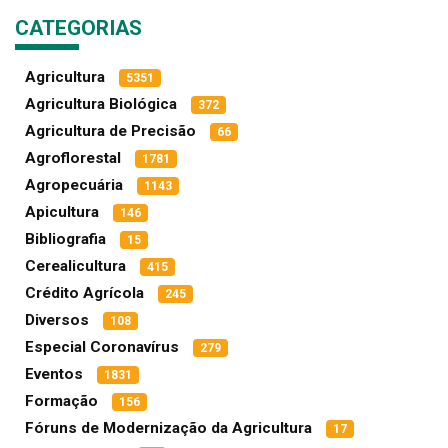
CATEGORIAS
Agricultura
5351
Agricultura Biológica
372
Agricultura de Precisão
66
Agroflorestal
1781
Agropecuária
1143
Apicultura
146
Bibliografia
15
Cerealicultura
415
Crédito Agrícola
245
Diversos
108
Especial Coronavírus
279
Eventos
1831
Formação
156
Fóruns de Modernização da Agricultura
17