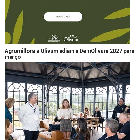
Agromillora e Olivum adiam a DemOlivum 2027 para
março