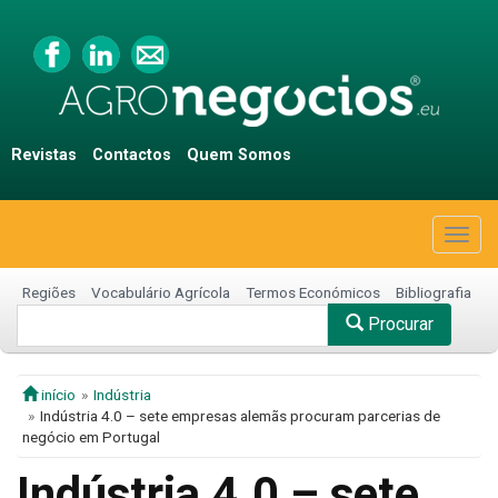
Revistas
Contactos
Quem Somos
Togg
navig
Regiões
Vocabulário Agrícola
Termos Económicos
Bibliografia
Procurar
início
Indústria
Indústria 4.0 – sete empresas alemãs procuram parcerias de
negócio em Portugal
Indústria 4.0 – sete