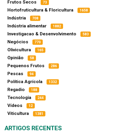
Frutos Secos
73
Hortofruticultura & Floricultura
1658
Indústria
708
Indústria alimentar
1882
Investigacao & Desenvolvimento
583
Negócios
770
Olivicultura
165
Opinião
58
Pequenos Frutos
286
Pescas
94
Política Agrícola
1332
Regadio
188
Tecnologia
244
Vídeos
12
Viticultura
1381
ARTIGOS RECENTES