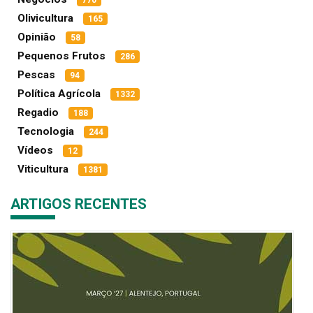
770
Olivicultura
165
Opinião
58
Pequenos Frutos
286
Pescas
94
Política Agrícola
1332
Regadio
188
Tecnologia
244
Vídeos
12
Viticultura
1381
ARTIGOS RECENTES