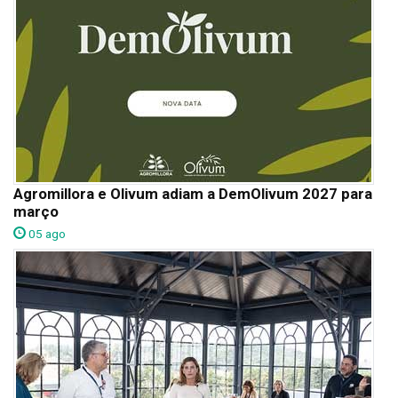
Agromillora e Olivum adiam a DemOlivum 2027 para
março
05 ago