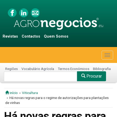
Revistas
Contactos
Quem Somos
Togg
navig
Regiões
Vocabulário Agrícola
Termos Económicos
Bibliografia
Procurar
início
Viticultura
Há novas regras para o regime de autorizações para plantações
de vinhas
Há novas regras para