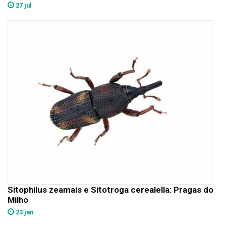
27 jul
Sitophilus zeamais e Sitotroga cerealella: Pragas do
Milho
23 jan