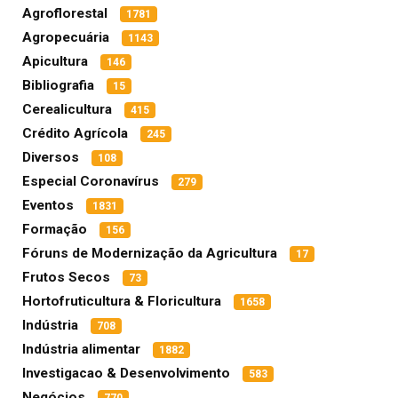
Agroflorestal
1781
Agropecuária
1143
Apicultura
146
Bibliografia
15
Cerealicultura
415
Crédito Agrícola
245
Diversos
108
Especial Coronavírus
279
Eventos
1831
Formação
156
Fóruns de Modernização da Agricultura
17
Frutos Secos
73
Hortofruticultura & Floricultura
1658
Indústria
708
Indústria alimentar
1882
Investigacao & Desenvolvimento
583
Negócios