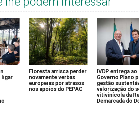
e lhe podem interessar
on
Floresta arrisca perder
IVDP entrega ao
 ligar
novamente verbas
Governo Plano p
europeias por atrasos
gestão sustentáv
nos apoios do PEPAC
valorização do s
vitivinícola da R
no
Demarcada do D