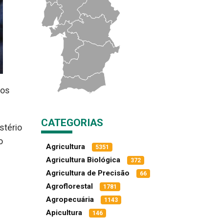
nos
CATEGORIAS
stério
o
Agricultura
5351
Agricultura Biológica
372
Agricultura de Precisão
66
Agroflorestal
1781
Agropecuária
1143
Apicultura
146