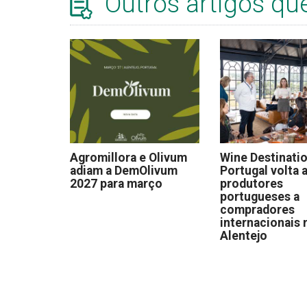
Outros artigos qu
Agromillora e Olivum
Wine Destinati
adiam a DemOlivum
Portugal volta a
2027 para março
produtores
portugueses a
compradores
internacionais 
Alentejo