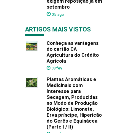
exigem reposição já em
setembro
05 ago
ARTIGOS MAIS VISTOS
Conheça as vantagens
do cartão CA
Agricultura do Crédito
Agrícola
03 fev
Plantas Aromáticas e
Medicinais com
Interesse para
Secagem, Produzidas
no Modo de Produção
Biológico: Limonete,
Erva príncipe, Hipericão
do Gerês e Equinácea
(Parte I / II)