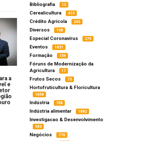
Bibliografia
15
Cerealicultura
415
Crédito Agrícola
245
Diversos
108
Especial Coronavírus
279
Eventos
1831
Formação
156
Fóruns de Modernização da
Agricultura
17
ara a
Frutos Secos
73
el e
Hortofruticultura & Floricultura
etor
1658
egião
ouro
Indústria
708
Indústria alimentar
1882
Investigacao & Desenvolvimento
583
Negócios
770