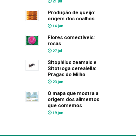
21 jul
Produção de queijo:
origem dos coalhos
14 jan
Flores comestíveis:
rosas
27 jul
Sitophilus zeamais e
Sitotroga cerealella:
Pragas do Milho
23 jan
O mapa que mostra a
origem dos alimentos
que comemos
19 jun