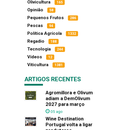
Olivicultura
165
Opinião
58
Pequenos Frutos
286
Pescas
94
Política Agrícola
1332
Regadio
188
Tecnologia
244
Vídeos
12
Viticultura
1381
ARTIGOS RECENTES
Agromillora e Olivum
adiam a DemOlivum
2027 para março
05 ago
Wine Destination
Portugal volta a ligar