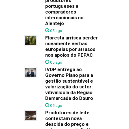
produtores
portugueses a
compradores
internacionais no
Alentejo
05 ago
Floresta arrisca perder
novamente verbas
europeias por atrasos
nos apoios do PEPAC
05 ago
IVDP entrega ao
Governo Plano para a
gestão sustentável e
valorização do setor
vitivinícola da Região
Demarcada do Douro
05 ago
Produtores de leite
contestam nova
descida do preço e