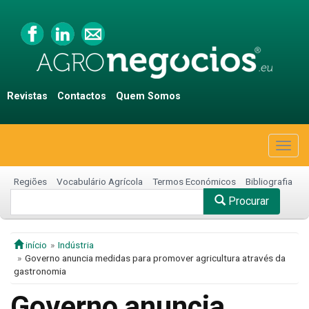
Revistas
Contactos
Quem Somos
Togg
navig
Regiões
Vocabulário Agrícola
Termos Económicos
Bibliografia
Procurar
início
Indústria
Governo anuncia medidas para promover agricultura através da
gastronomia
Governo anuncia