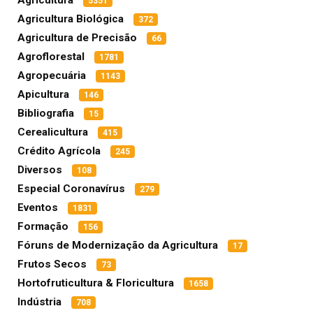
Agricultura
5351
Agricultura Biológica
372
Agricultura de Precisão
66
Agroflorestal
1781
Agropecuária
1143
Apicultura
146
Bibliografia
15
Cerealicultura
415
Crédito Agrícola
245
Diversos
108
Especial Coronavírus
279
Eventos
1831
Formação
156
Fóruns de Modernização da Agricultura
17
Frutos Secos
73
Hortofruticultura & Floricultura
1658
Indústria
708