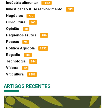
Indústria alimentar
1882
Investigacao & Desenvolvimento
583
Negócios
770
Olivicultura
165
Opinião
58
Pequenos Frutos
286
Pescas
94
Política Agrícola
1332
Regadio
188
Tecnologia
244
Vídeos
12
Viticultura
1381
ARTIGOS RECENTES