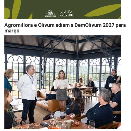
Agromillora e Olivum adiam a DemOlivum 2027 para
março