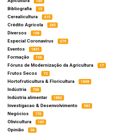
Apicultura
146
Bibliografia
15
Cerealicultura
415
Crédito Agrícola
245
Diversos
108
Especial Coronavírus
279
Eventos
1831
Formação
156
Fóruns de Modernização da Agricultura
17
Frutos Secos
73
Hortofruticultura & Floricultura
1658
Indústria
708
Indústria alimentar
1882
Investigacao & Desenvolvimento
583
Negócios
770
Olivicultura
165
Opinião
58