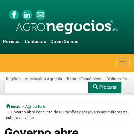
Revistas
Contactos
Quem Somos
Togg
navig
Regiões
Vocabulário Agrícola
Termos Económicos
Bibliografia
Procurar
início
Agricultura
Governo abre concurso de €5 milhões para jovens agricultores na
cultura da vinha
Governo abre