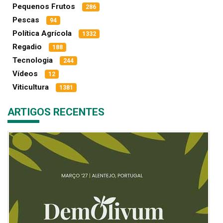
Pequenos Frutos
286
Pescas
94
Política Agrícola
1332
Regadio
188
Tecnologia
244
Vídeos
12
Viticultura
1381
ARTIGOS RECENTES