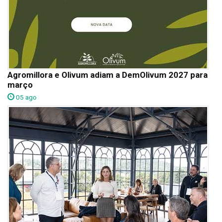
Agromillora e Olivum adiam a DemOlivum 2027 para
março
05 ago