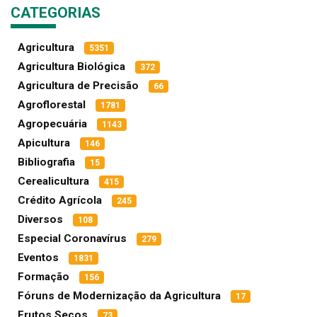
CATEGORIAS
Agricultura
5351
Agricultura Biológica
372
Agricultura de Precisão
66
Agroflorestal
1781
Agropecuária
1143
Apicultura
146
Bibliografia
15
Cerealicultura
415
Crédito Agrícola
245
Diversos
108
Especial Coronavírus
279
Eventos
1831
Formação
156
Fóruns de Modernização da Agricultura
17
Frutos Secos
73