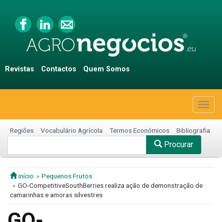
Revistas
Contactos
Quem Somos
Togg
navig
Regiões
Vocabulário Agrícola
Termos Económicos
Bibliografia
Procurar
início
Pequenos Frutos
GO-CompetitiveSouthBerries realiza ação de demonstração de
camarinhas e amoras silvestres
GO-