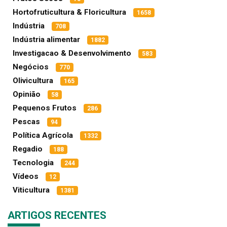
Hortofruticultura & Floricultura
1658
Indústria
708
Indústria alimentar
1882
Investigacao & Desenvolvimento
583
Negócios
770
Olivicultura
165
Opinião
58
Pequenos Frutos
286
Pescas
94
Política Agrícola
1332
Regadio
188
Tecnologia
244
Vídeos
12
Viticultura
1381
ARTIGOS RECENTES