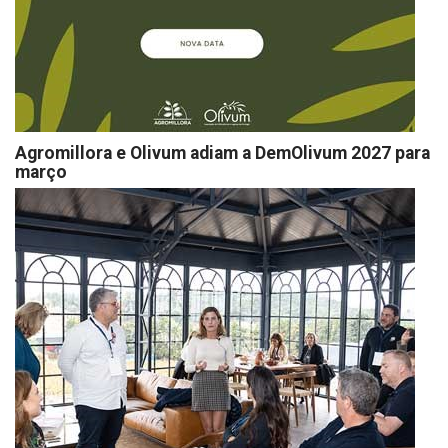
Agromillora e Olivum adiam a DemOlivum 2027 para
março