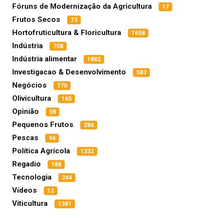
Fóruns de Modernização da Agricultura
17
Frutos Secos
73
Hortofruticultura & Floricultura
1658
Indústria
708
Indústria alimentar
1882
Investigacao & Desenvolvimento
583
Negócios
770
Olivicultura
165
Opinião
58
Pequenos Frutos
286
Pescas
94
Política Agrícola
1332
Regadio
188
Tecnologia
244
Vídeos
12
Viticultura
1381