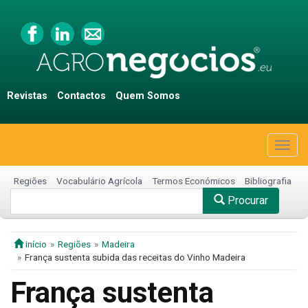
Revistas
Contactos
Quem Somos
Togg
navig
Regiões
Vocabulário Agrícola
Termos Económicos
Bibliografia
Procurar
início
Regiões
Madeira
França sustenta subida das receitas do Vinho Madeira
França sustenta