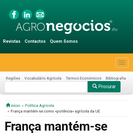
Revistas
Contactos
Quem Somos
Togg
navig
Regiões
Vocabulário Agrícola
Termos Económicos
Bibliografia
Procurar
início
Política Agrícola
França mantém-se como «potência» agrícola da UE
França mantém-se