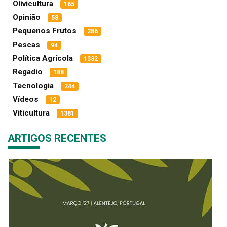
Olivicultura
165
Opinião
58
Pequenos Frutos
286
Pescas
94
Política Agrícola
1332
Regadio
188
Tecnologia
244
Vídeos
12
Viticultura
1381
ARTIGOS RECENTES