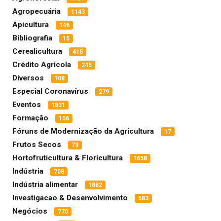
Agropecuária
1143
Apicultura
146
Bibliografia
15
Cerealicultura
415
Crédito Agrícola
245
Diversos
108
Especial Coronavírus
279
Eventos
1831
Formação
156
Fóruns de Modernização da Agricultura
17
Frutos Secos
73
Hortofruticultura & Floricultura
1658
Indústria
708
Indústria alimentar
1882
Investigacao & Desenvolvimento
583
Negócios
770