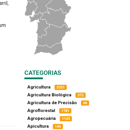
ril,
 um
CATEGORIAS
Agricultura
5351
Agricultura Biológica
372
Agricultura de Precisão
66
Agroflorestal
1781
Agropecuária
1143
Apicultura
146