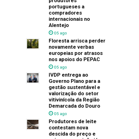
produtores
portugueses a
compradores
internacionais no
Alentejo
05 ago
Floresta arrisca perder
novamente verbas
europeias por atrasos
nos apoios do PEPAC
05 ago
IVDP entrega ao
Governo Plano para a
gestão sustentável e
valorização do setor
vitivinícola da Região
Demarcada do Douro
05 ago
Produtores de leite
contestam nova
descida do preço e