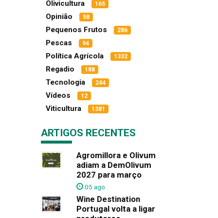
Olivicultura
165
Opinião
58
Pequenos Frutos
286
Pescas
94
Política Agrícola
1332
Regadio
188
Tecnologia
244
Vídeos
12
Viticultura
1381
ARTIGOS RECENTES
Agromillora e Olivum
adiam a DemOlivum
2027 para março
05 ago
Wine Destination
Portugal volta a ligar