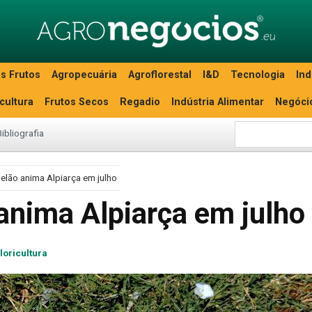
s Frutos
Agropecuária
Agroflorestal
I&D
Tecnologia
Ind
icultura
Frutos Secos
Regadio
Indústria Alimentar
Negóci
Bibliografia
elão anima Alpiarça em julho
anima Alpiarça em julho
loricultura