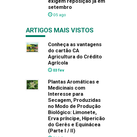
exigem reposição já em
setembro
05 ago
ARTIGOS MAIS VISTOS
Conheça as vantagens
do cartão CA
Agricultura do Crédito
Agrícola
03 fev
Plantas Aromáticas e
Medicinais com
Interesse para
Secagem, Produzidas
no Modo de Produção
Biológico: Limonete,
Erva príncipe, Hipericão
do Gerês e Equinácea
(Parte I / II)