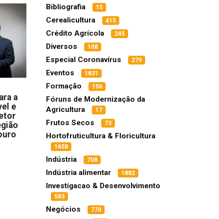
Bibliografia
15
Cerealicultura
415
Crédito Agrícola
245
Diversos
108
Especial Coronavírus
279
Eventos
1831
Formação
156
ara a
Fóruns de Modernização da
el e
Agricultura
17
etor
Frutos Secos
73
egião
ouro
Hortofruticultura & Floricultura
1658
Indústria
708
Indústria alimentar
1882
Investigacao & Desenvolvimento
583
Negócios
770