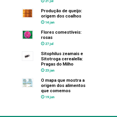
21 jul
Produção de queijo:
origem dos coalhos
14 jan
Flores comestíveis:
rosas
27 jul
Sitophilus zeamais e
Sitotroga cerealella:
Pragas do Milho
23 jan
O mapa que mostra a
origem dos alimentos
que comemos
19 jun