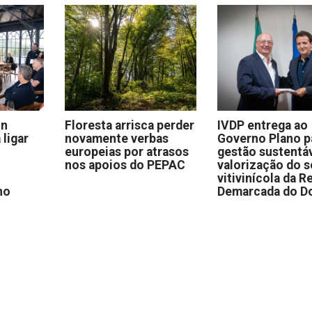
on
Floresta arrisca perder
IVDP entrega ao
 ligar
novamente verbas
Governo Plano p
europeias por atrasos
gestão sustentáv
nos apoios do PEPAC
valorização do s
vitivinícola da R
no
Demarcada do D