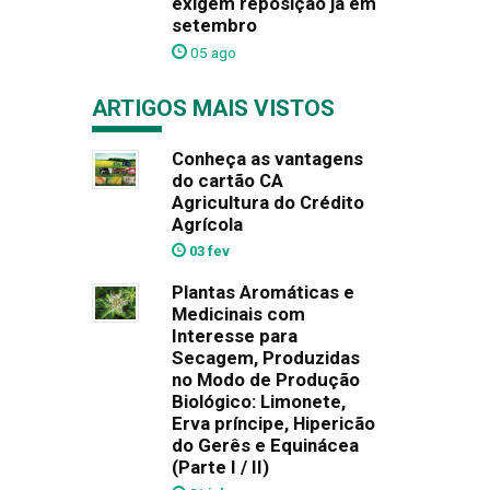
exigem reposição já em
setembro
05 ago
ARTIGOS MAIS VISTOS
Conheça as vantagens
do cartão CA
Agricultura do Crédito
Agrícola
03 fev
Plantas Aromáticas e
Medicinais com
Interesse para
Secagem, Produzidas
no Modo de Produção
Biológico: Limonete,
Erva príncipe, Hipericão
do Gerês e Equinácea
(Parte I / II)