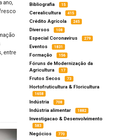
a ano,
Bibliografia
15
 fresco
Cerealicultura
415
Crédito Agrícola
245
Diversos
108
imação
Especial Coronavírus
279
s
Eventos
1831
, entre
Formação
156
Fóruns de Modernização da
Agricultura
17
Frutos Secos
73
Hortofruticultura & Floricultura
1658
Indústria
708
Indústria alimentar
1882
Investigacao & Desenvolvimento
583
Negócios
770