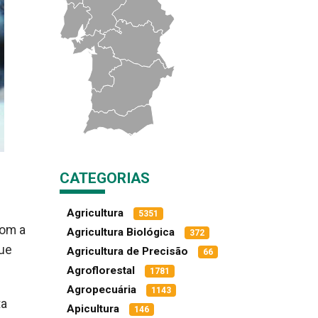
CATEGORIAS
Agricultura
5351
com a
Agricultura Biológica
372
que
Agricultura de Precisão
66
Agroflorestal
1781
Agropecuária
1143
ta
Apicultura
146