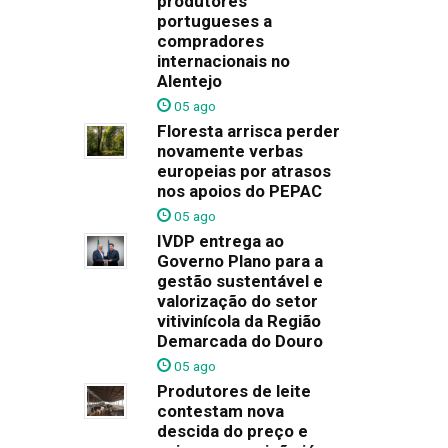
produtores
portugueses a
compradores
internacionais no
Alentejo
05 ago
Floresta arrisca perder
novamente verbas
europeias por atrasos
nos apoios do PEPAC
05 ago
IVDP entrega ao
Governo Plano para a
gestão sustentável e
valorização do setor
vitivinícola da Região
Demarcada do Douro
05 ago
Produtores de leite
contestam nova
descida do preço e