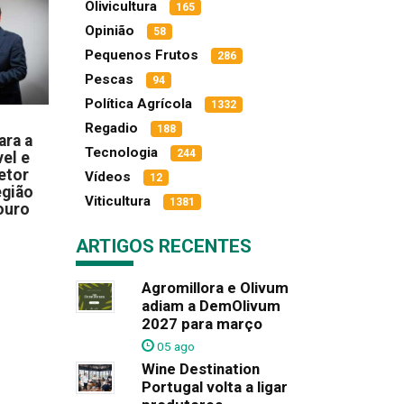
Olivicultura
165
Opinião
58
Pequenos Frutos
286
Pescas
94
Política Agrícola
1332
Regadio
188
ara a
Tecnologia
244
el e
etor
Vídeos
12
egião
Viticultura
1381
ouro
ARTIGOS RECENTES
Agromillora e Olivum
adiam a DemOlivum
2027 para março
05 ago
Wine Destination
Portugal volta a ligar