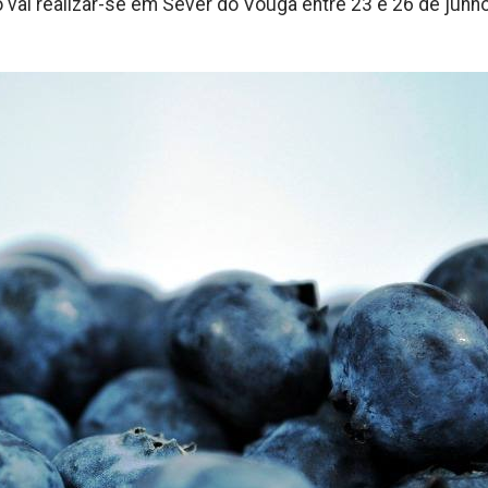
o vai realizar-se em Sever do Vouga entre 23 e 26 de junh