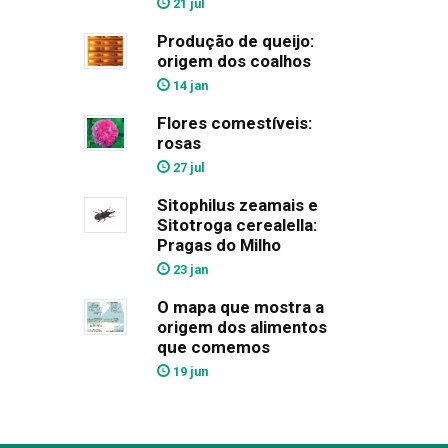
21 jul
Produção de queijo:
origem dos coalhos
14 jan
Flores comestíveis:
rosas
27 jul
Sitophilus zeamais e
Sitotroga cerealella:
Pragas do Milho
23 jan
O mapa que mostra a
origem dos alimentos
que comemos
19 jun