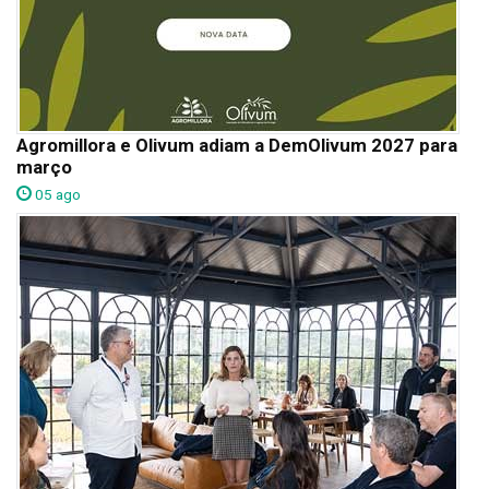
Agromillora e Olivum adiam a DemOlivum 2027 para
março
05 ago