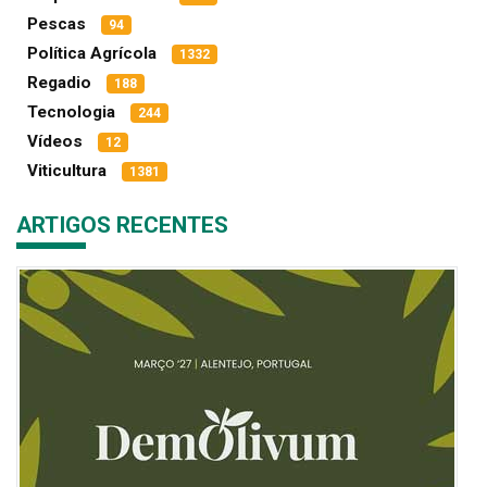
Pescas
94
Política Agrícola
1332
Regadio
188
Tecnologia
244
Vídeos
12
Viticultura
1381
ARTIGOS RECENTES