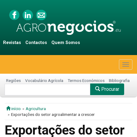
Revistas
Contactos
Quem Somos
Togg
navig
Regiões
Vocabulário Agrícola
Termos Económicos
Bibliografia
Procurar
início
Agricultura
Exportações do setor agroalimentar a crescer
Exportações do setor