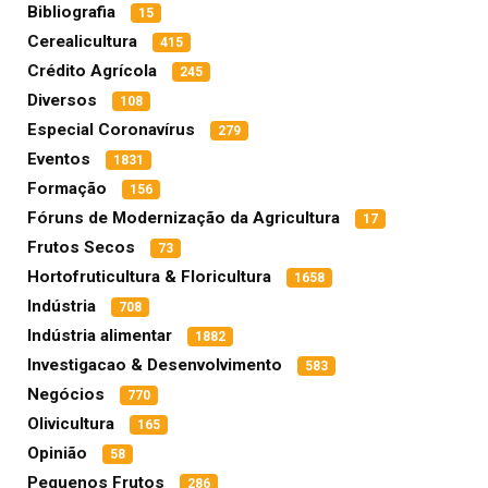
Bibliografia
15
Cerealicultura
415
Crédito Agrícola
245
Diversos
108
Especial Coronavírus
279
Eventos
1831
Formação
156
Fóruns de Modernização da Agricultura
17
Frutos Secos
73
Hortofruticultura & Floricultura
1658
Indústria
708
Indústria alimentar
1882
Investigacao & Desenvolvimento
583
Negócios
770
Olivicultura
165
Opinião
58
Pequenos Frutos
286