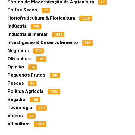
Fóruns de Modernização da Agricultura
17
Frutos Secos
73
Hortofruticultura & Floricultura
1658
Indústria
708
Indústria alimentar
1882
Investigacao & Desenvolvimento
583
Negócios
770
Olivicultura
165
Opinião
58
Pequenos Frutos
286
Pescas
94
Política Agrícola
1332
Regadio
188
Tecnologia
244
Vídeos
12
Viticultura
1381