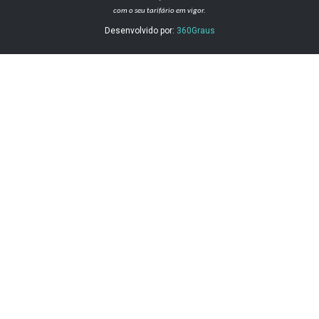
com o seu tarifário em vigor.
Desenvolvido por:
360Graus