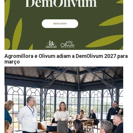
Agromillora e Olivum adiam a DemOlivum 2027 para
março