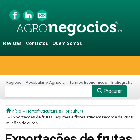
Revistas
Contactos
Quem Somos
Togg
navig
Regiões
Vocabulário Agrícola
Termos Económicos
Bibliografia
Procurar
início
Hortofruticultura & Floricultura
Exportações de frutas, legumes e flores atingem recorde de 2040
milhões de euros
Exportações de frutas,