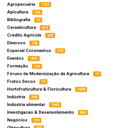
Agropecuária
1143
Apicultura
146
Bibliografia
15
Cerealicultura
415
Crédito Agrícola
245
Diversos
108
Especial Coronavírus
279
Eventos
1831
Formação
156
Fóruns de Modernização da Agricultura
17
Frutos Secos
73
Hortofruticultura & Floricultura
1658
Indústria
708
Indústria alimentar
1882
Investigacao & Desenvolvimento
583
Negócios
770
Olivicultura