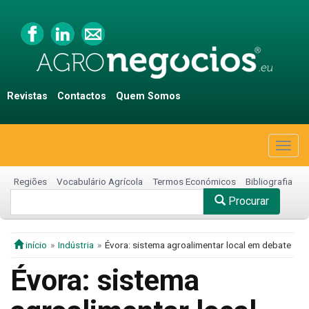
Revistas
Contactos
Quem Somos
Togg
navig
Regiões
Vocabulário Agrícola
Termos Económicos
Bibliografia
Procurar
início
Indústria
Évora: sistema agroalimentar local em debate
Évora: sistema