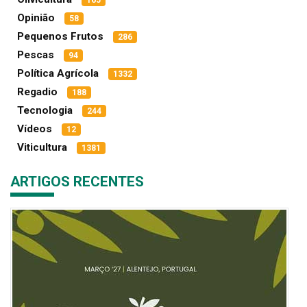
165
Opinião
58
Pequenos Frutos
286
Pescas
94
Política Agrícola
1332
Regadio
188
Tecnologia
244
Vídeos
12
Viticultura
1381
ARTIGOS RECENTES