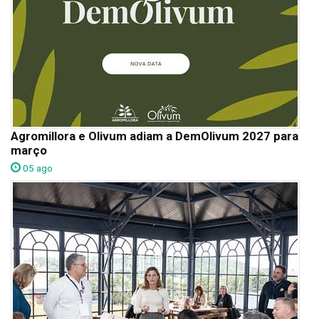
Agromillora e Olivum adiam a DemOlivum 2027 para
março
05 ago