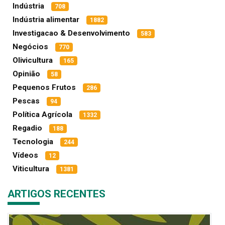
Indústria
708
Indústria alimentar
1882
Investigacao & Desenvolvimento
583
Negócios
770
Olivicultura
165
Opinião
58
Pequenos Frutos
286
Pescas
94
Política Agrícola
1332
Regadio
188
Tecnologia
244
Vídeos
12
Viticultura
1381
ARTIGOS RECENTES