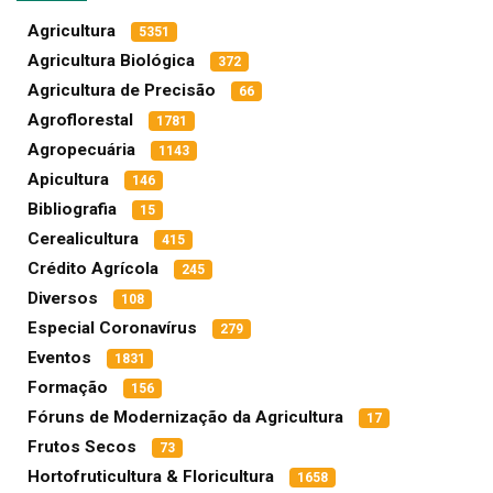
Agricultura
5351
Agricultura Biológica
372
Agricultura de Precisão
66
Agroflorestal
1781
Agropecuária
1143
Apicultura
146
Bibliografia
15
Cerealicultura
415
Crédito Agrícola
245
Diversos
108
Especial Coronavírus
279
Eventos
1831
Formação
156
Fóruns de Modernização da Agricultura
17
Frutos Secos
73
Hortofruticultura & Floricultura
1658