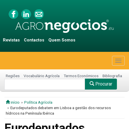
Revistas
Contactos
Quem Somos
Togg
navig
Regiões
Vocabulário Agrícola
Termos Económicos
Bibliografia
Procurar
início
Política Agrícola
Eurodeputados debatem em Lisboa a gestão dos recursos
hídricos na Península Ibérica
Eurodeputados