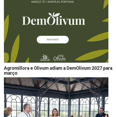
Agromillora e Olivum adiam a DemOlivum 2027 para
março