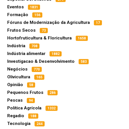
Eventos
1831
Formação
156
Fóruns de Modernização da Agricultura
17
Frutos Secos
73
Hortofruticultura & Floricultura
1658
Indústria
708
Indústria alimentar
1882
Investigacao & Desenvolvimento
583
Negócios
770
Olivicultura
165
Opinião
58
Pequenos Frutos
286
Pescas
94
Política Agrícola
1332
Regadio
188
Tecnologia
244