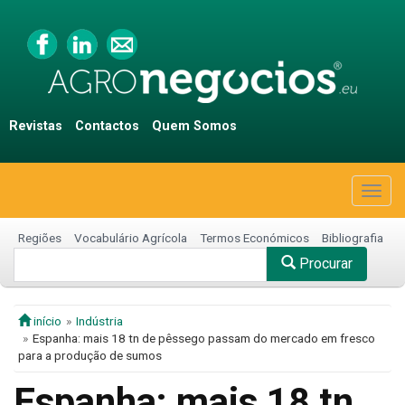
Revistas
Contactos
Quem Somos
Togg
navig
Regiões
Vocabulário Agrícola
Termos Económicos
Bibliografia
Procurar
início
Indústria
Espanha: mais 18 tn de pêssego passam do mercado em fresco
para a produção de sumos
Espanha: mais 18 tn