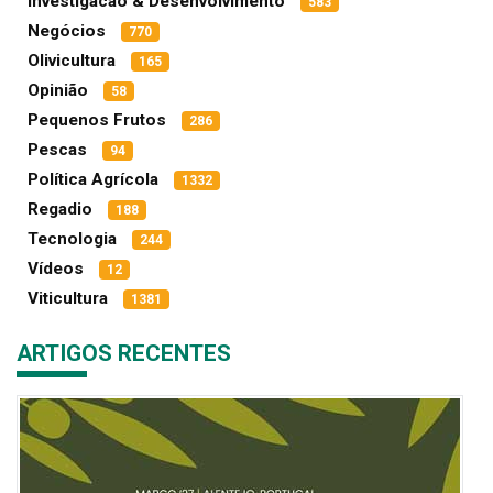
Investigacao & Desenvolvimento
583
Negócios
770
Olivicultura
165
Opinião
58
Pequenos Frutos
286
Pescas
94
Política Agrícola
1332
Regadio
188
Tecnologia
244
Vídeos
12
Viticultura
1381
ARTIGOS RECENTES