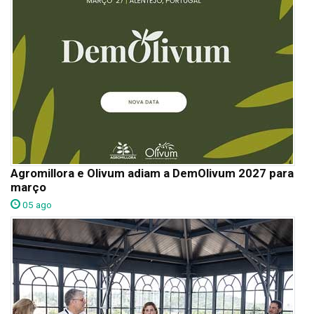
Agromillora e Olivum adiam a DemOlivum 2027 para
março
05 ago