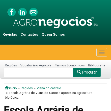
Revistas
Contactos
Quem Somos
Togg
navig
Regiões
Vocabulário Agrícola
Termos Económicos
Bibliografia
Procurar
início
Regiões
Viana do castelo
Escola Agrária de Viana do Castelo aposta na agricultura
biológica
Escola Agrária de