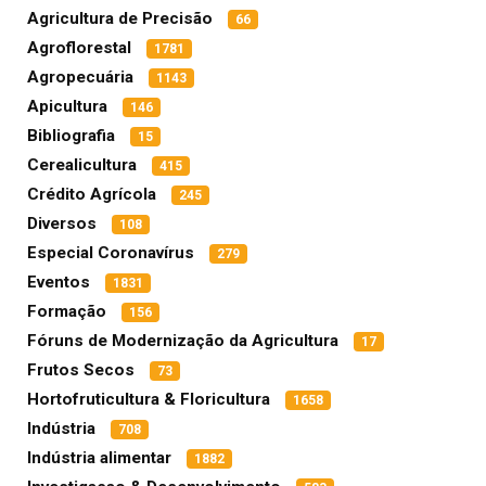
Agricultura de Precisão
66
Agroflorestal
1781
Agropecuária
1143
Apicultura
146
Bibliografia
15
Cerealicultura
415
Crédito Agrícola
245
Diversos
108
Especial Coronavírus
279
Eventos
1831
Formação
156
Fóruns de Modernização da Agricultura
17
Frutos Secos
73
Hortofruticultura & Floricultura
1658
Indústria
708
Indústria alimentar
1882