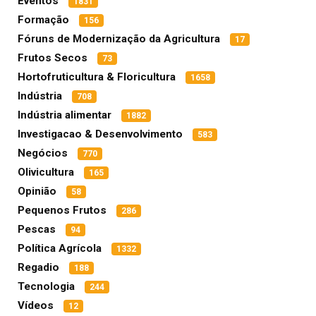
Eventos
1831
Formação
156
Fóruns de Modernização da Agricultura
17
Frutos Secos
73
Hortofruticultura & Floricultura
1658
Indústria
708
Indústria alimentar
1882
Investigacao & Desenvolvimento
583
Negócios
770
Olivicultura
165
Opinião
58
Pequenos Frutos
286
Pescas
94
Política Agrícola
1332
Regadio
188
Tecnologia
244
Vídeos
12