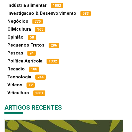
Indústria alimentar
1882
Investigacao & Desenvolvimento
583
Negócios
770
Olivicultura
165
Opinião
58
Pequenos Frutos
286
Pescas
94
Política Agrícola
1332
Regadio
188
Tecnologia
244
Vídeos
12
Viticultura
1381
ARTIGOS RECENTES