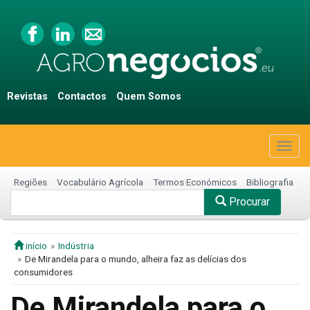
Revistas
Contactos
Quem Somos
Togg
navig
Regiões
Vocabulário Agrícola
Termos Económicos
Bibliografia
Procurar
início
Indústria
De Mirandela para o mundo, alheira faz as delícias dos
consumidores
De Mirandela para o