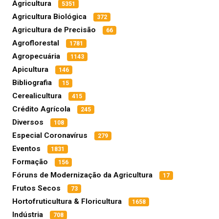
Agricultura
5351
Agricultura Biológica
372
Agricultura de Precisão
66
Agroflorestal
1781
Agropecuária
1143
Apicultura
146
Bibliografia
15
Cerealicultura
415
Crédito Agrícola
245
Diversos
108
Especial Coronavírus
279
Eventos
1831
Formação
156
Fóruns de Modernização da Agricultura
17
Frutos Secos
73
Hortofruticultura & Floricultura
1658
Indústria
708