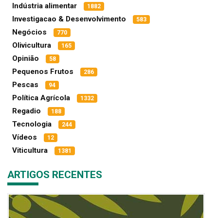
Indústria alimentar
1882
Investigacao & Desenvolvimento
583
Negócios
770
Olivicultura
165
Opinião
58
Pequenos Frutos
286
Pescas
94
Política Agrícola
1332
Regadio
188
Tecnologia
244
Vídeos
12
Viticultura
1381
ARTIGOS RECENTES