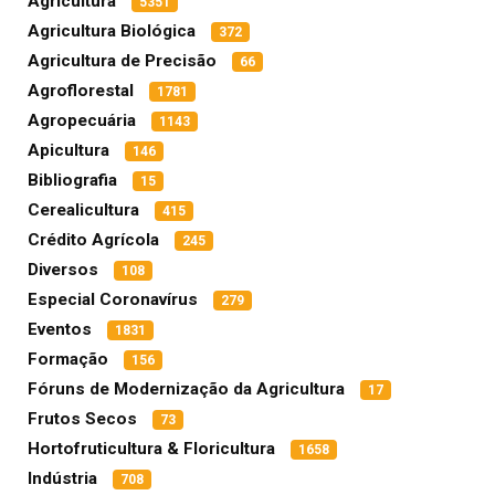
Agricultura
5351
Agricultura Biológica
372
Agricultura de Precisão
66
Agroflorestal
1781
Agropecuária
1143
Apicultura
146
Bibliografia
15
Cerealicultura
415
Crédito Agrícola
245
Diversos
108
Especial Coronavírus
279
Eventos
1831
Formação
156
Fóruns de Modernização da Agricultura
17
Frutos Secos
73
Hortofruticultura & Floricultura
1658
Indústria
708