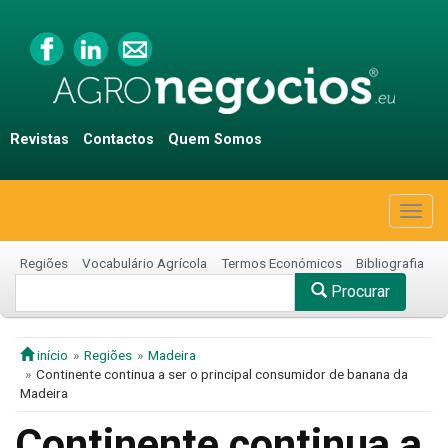
Revistas
Contactos
Quem Somos
Togg
navig
Regiões
Vocabulário Agrícola
Termos Económicos
Bibliografia
Procurar
início
Regiões
Madeira
Continente continua a ser o principal consumidor de banana da
Madeira
Continente continua a