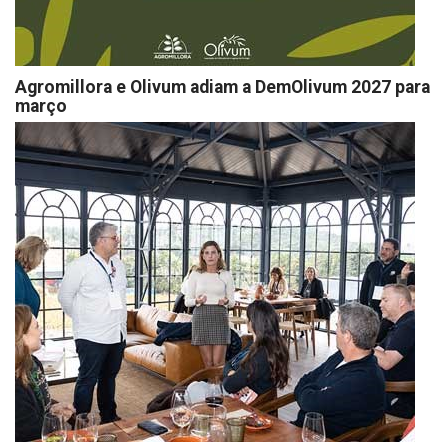
Agromillora e Olivum adiam a DemOlivum 2027 para
março