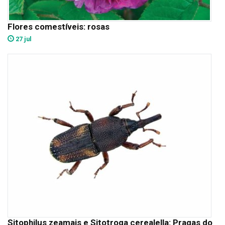
Flores comestíveis: rosas
27 jul
Sitophilus zeamais e Sitotroga cerealella: Pragas do