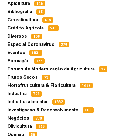
Apicultura
146
Bibliografia
15
Cerealicultura
415
Crédito Agrícola
245
Diversos
108
Especial Coronavírus
279
Eventos
1831
Formação
156
Fóruns de Modernização da Agricultura
17
Frutos Secos
73
Hortofruticultura & Floricultura
1658
Indústria
708
Indústria alimentar
1882
Investigacao & Desenvolvimento
583
Negócios
770
Olivicultura
165
Opinião
58