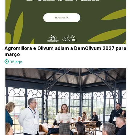
Agromillora e Olivum adiam a DemOlivum 2027 para
março
05 ago