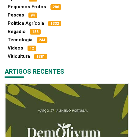
Pequenos Frutos
286
Pescas
94
Política Agrícola
1332
Regadio
188
Tecnologia
244
Vídeos
12
Viticultura
1381
ARTIGOS RECENTES