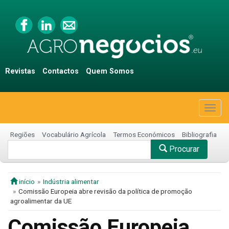
Revistas
Contactos
Quem Somos
Togg
navig
Regiões
Vocabulário Agrícola
Termos Económicos
Bibliografia
Procurar
início
Indústria alimentar
Comissão Europeia abre revisão da política de promoção
agroalimentar da UE
Comissão Europeia