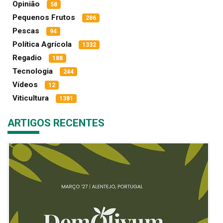
Opinião
58
Pequenos Frutos
286
Pescas
94
Política Agrícola
1332
Regadio
188
Tecnologia
244
Vídeos
12
Viticultura
1381
ARTIGOS RECENTES