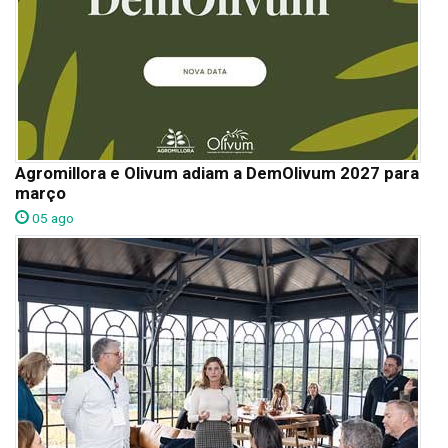
Agromillora e Olivum adiam a DemOlivum 2027 para
março
05 ago