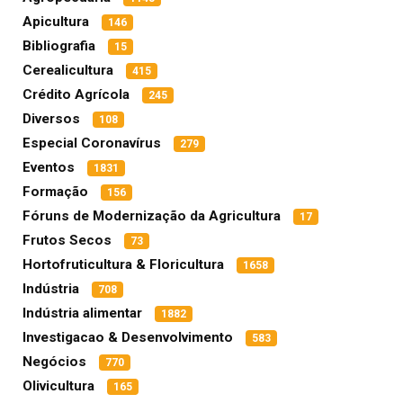
Apicultura
146
Bibliografia
15
Cerealicultura
415
Crédito Agrícola
245
Diversos
108
Especial Coronavírus
279
Eventos
1831
Formação
156
Fóruns de Modernização da Agricultura
17
Frutos Secos
73
Hortofruticultura & Floricultura
1658
Indústria
708
Indústria alimentar
1882
Investigacao & Desenvolvimento
583
Negócios
770
Olivicultura
165