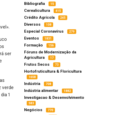
Bibliografia
15
Cerealicultura
415
Crédito Agrícola
245
Diversos
108
vel».
Especial Coronavírus
279
Eventos
1831
ouco
Formação
156
os
Fóruns de Modernização da
rá ser
Agricultura
17
e
Frutos Secos
73
Hortofruticultura & Floricultura
1658
das
Indústria
708
z verde
Indústria alimentar
1882
 dia 1
Investigacao & Desenvolvimento
583
Negócios
770