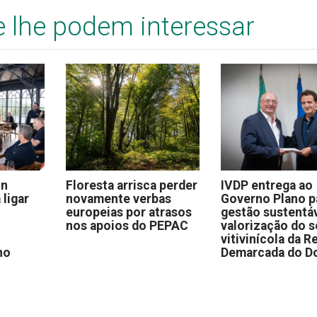
e lhe podem interessar
on
Floresta arrisca perder
IVDP entrega ao
 ligar
novamente verbas
Governo Plano p
europeias por atrasos
gestão sustentáv
nos apoios do PEPAC
valorização do s
vitivinícola da R
no
Demarcada do D