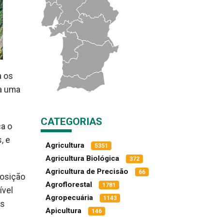
a os
ra uma
CATEGORIAS
ca o
, e
Agricultura
5351
Agricultura Biológica
372
Agricultura de Precisão
66
posição
Agroflorestal
1781
ível
Agropecuária
1143
is
Apicultura
146