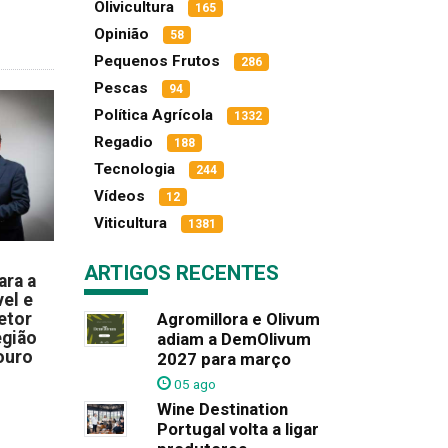
Olivicultura
165
Opinião
58
Pequenos Frutos
286
Pescas
94
Política Agrícola
1332
Regadio
188
Tecnologia
244
Vídeos
12
Viticultura
1381
ARTIGOS RECENTES
ara a
el e
Agromillora e Olivum
etor
egião
adiam a DemOlivum
ouro
2027 para março
05 ago
Wine Destination
Portugal volta a ligar