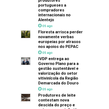
produtores
portugueses a
compradores
internacionais no
Alentejo
05 ago
Floresta arrisca perder
novamente verbas
europeias por atrasos
nos apoios do PEPAC
05 ago
IVDP entrega ao
Governo Plano para a
gestão sustentável e
valorização do setor
vitivinícola da Região
Demarcada do Douro
05 ago
Produtores de leite
contestam nova
descida do preço e