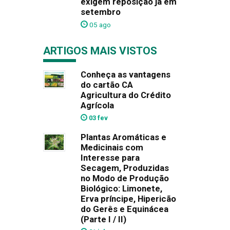
exigem reposição já em
setembro
05 ago
ARTIGOS MAIS VISTOS
Conheça as vantagens
do cartão CA
Agricultura do Crédito
Agrícola
03 fev
Plantas Aromáticas e
Medicinais com
Interesse para
Secagem, Produzidas
no Modo de Produção
Biológico: Limonete,
Erva príncipe, Hipericão
do Gerês e Equinácea
(Parte I / II)