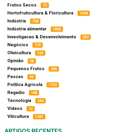
Frutos Secos
73
Hortofruticultura & Floricultura
1658
Indústria
708
Indústria alimentar
1882
Investigacao & Desenvolvimento
583
Negócios
770
Olivicultura
165
Opinião
58
Pequenos Frutos
286
Pescas
94
Política Agrícola
1332
Regadio
188
Tecnologia
244
Vídeos
12
Viticultura
1381
ARTIGOS RECENTES