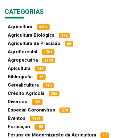
CATEGORIAS
Agricultura
5351
Agricultura Biológica
372
Agricultura de Precisão
66
Agroflorestal
1781
Agropecuária
1143
Apicultura
146
Bibliografia
15
Cerealicultura
415
Crédito Agrícola
245
Diversos
108
Especial Coronavírus
279
Eventos
1831
Formação
156
Fóruns de Modernização da Agricultura
17