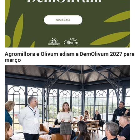
Agromillora e Olivum adiam a DemOlivum 2027 para
março