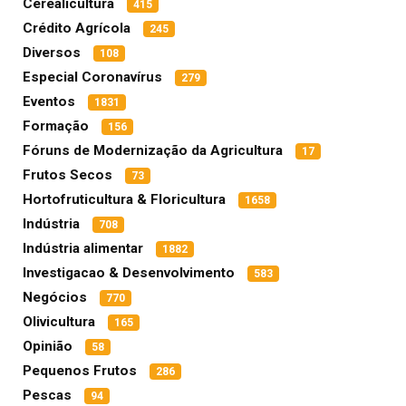
Cerealicultura
415
Crédito Agrícola
245
Diversos
108
Especial Coronavírus
279
Eventos
1831
Formação
156
Fóruns de Modernização da Agricultura
17
Frutos Secos
73
Hortofruticultura & Floricultura
1658
Indústria
708
Indústria alimentar
1882
Investigacao & Desenvolvimento
583
Negócios
770
Olivicultura
165
Opinião
58
Pequenos Frutos
286
Pescas
94