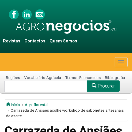
Revistas
Contactos
Quem Somos
Togg
navig
Regiões
Vocabulário Agrícola
Termos Económicos
Bibliografia
Procurar
início
Agroflorestal
Carrazeda de Ansiães acolhe workshop de sabonetes artesanais
de azeite
Carrazeda de Ansiães