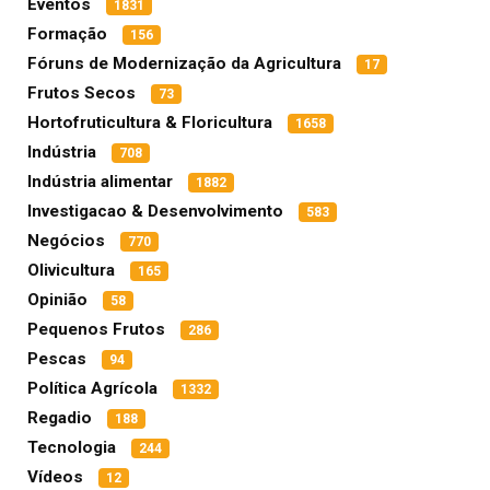
Eventos
1831
Formação
156
Fóruns de Modernização da Agricultura
17
Frutos Secos
73
Hortofruticultura & Floricultura
1658
Indústria
708
Indústria alimentar
1882
Investigacao & Desenvolvimento
583
Negócios
770
Olivicultura
165
Opinião
58
Pequenos Frutos
286
Pescas
94
Política Agrícola
1332
Regadio
188
Tecnologia
244
Vídeos
12