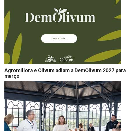
Agromillora e Olivum adiam a DemOlivum 2027 para
março