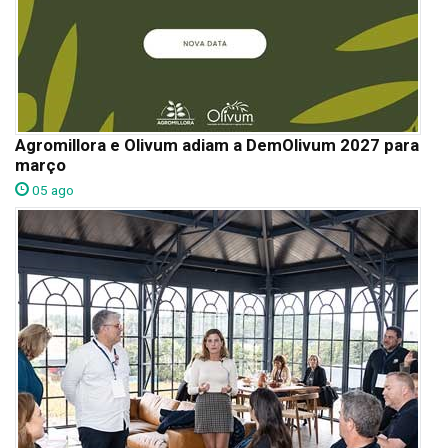
Agromillora e Olivum adiam a DemOlivum 2027 para
março
05 ago