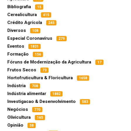
Bibliografia
15
Cerealicultura
415
Crédito Agrícola
245
Diversos
108
Especial Coronavírus
279
Eventos
1831
Formação
156
Fóruns de Modernização da Agricultura
17
Frutos Secos
73
Hortofruticultura & Floricultura
1658
Indústria
708
Indústria alimentar
1882
Investigacao & Desenvolvimento
583
Negócios
770
Olivicultura
165
Opinião
58