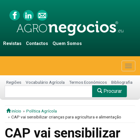
Revistas
Contactos
Quem Somos
Togg
navig
Regiões
Vocabulário Agrícola
Termos Económicos
Bibliografia
Procurar
início
Política Agrícola
CAP vai sensibilizar crianças para agricultura e alimentação
CAP vai sensibilizar