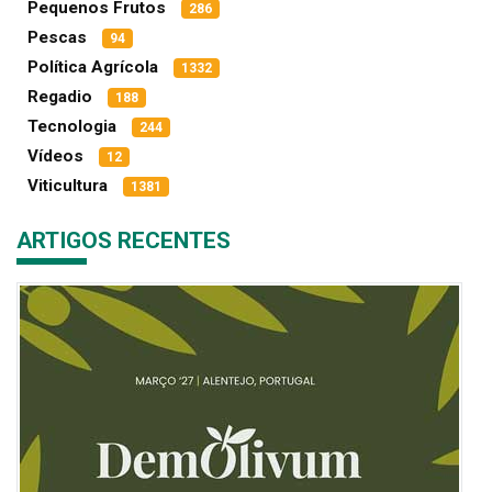
Pequenos Frutos
286
Pescas
94
Política Agrícola
1332
Regadio
188
Tecnologia
244
Vídeos
12
Viticultura
1381
ARTIGOS RECENTES