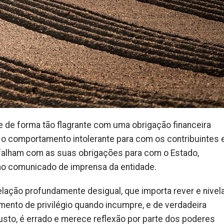
e de forma tão flagrante com uma obrigação financeira
o comportamento intolerante para com os contribuintes 
falham com as suas obrigações para com o Estado,
 no comunicado de imprensa da entidade.
elação profundamente desigual, que importa rever e nivela
mento de privilégio quando incumpre, e de verdadeira
sto, é errado e merece reflexão por parte dos poderes