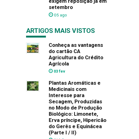
exigem reposição já em
setembro
05 ago
ARTIGOS MAIS VISTOS
Conheça as vantagens
do cartão CA
Agricultura do Crédito
Agrícola
03 fev
Plantas Aromáticas e
Medicinais com
Interesse para
Secagem, Produzidas
no Modo de Produção
Biológico: Limonete,
Erva príncipe, Hipericão
do Gerês e Equinácea
(Parte I / II)