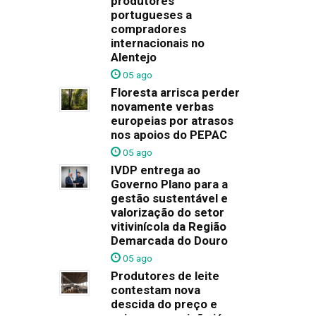
produtores
portugueses a
compradores
internacionais no
Alentejo
05 ago
Floresta arrisca perder
novamente verbas
europeias por atrasos
nos apoios do PEPAC
05 ago
IVDP entrega ao
Governo Plano para a
gestão sustentável e
valorização do setor
vitivinícola da Região
Demarcada do Douro
05 ago
Produtores de leite
contestam nova
descida do preço e