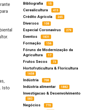
Bibliografia
erante
15
Cerealicultura
415
para
Crédito Agrícola
245
Diversos
108
biental
Especial Coronavírus
279
ltor.
Eventos
1831
Formação
156
Fóruns de Modernização da
Agricultura
17
Frutos Secos
73
Hortofruticultura & Floricultura
1658
Indústria
as,
708
Indústria alimentar
1882
 Isto
Investigacao & Desenvolvimento
583
Negócios
770