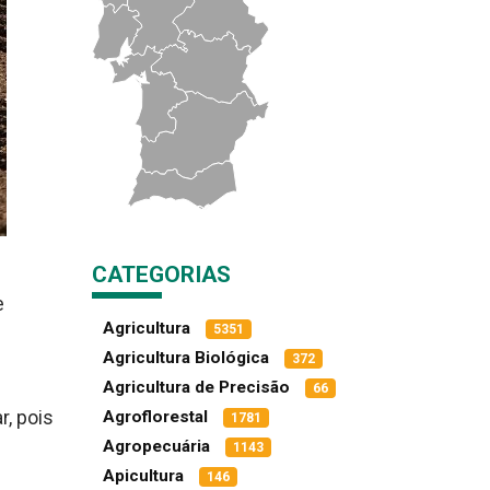
CATEGORIAS
e
Agricultura
5351
Agricultura Biológica
372
Agricultura de Precisão
66
r, pois
Agroflorestal
1781
Agropecuária
1143
Apicultura
146