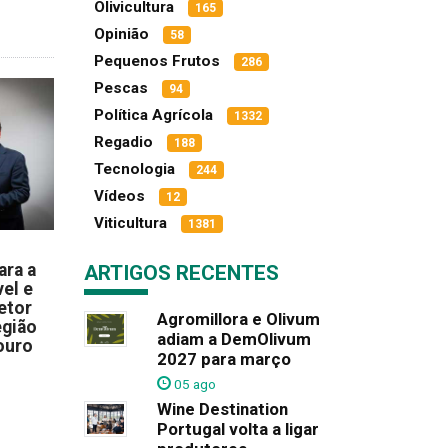
Olivicultura
165
Opinião
58
Pequenos Frutos
286
Pescas
94
Política Agrícola
1332
Regadio
188
Tecnologia
244
Vídeos
12
Viticultura
1381
ara a
ARTIGOS RECENTES
el e
etor
Agromillora e Olivum
egião
adiam a DemOlivum
ouro
2027 para março
05 ago
Wine Destination
Portugal volta a ligar