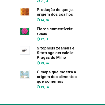
21 jul
Produção de queijo:
origem dos coalhos
14 jan
Flores comestíveis:
rosas
27 jul
Sitophilus zeamais e
Sitotroga cerealella:
Pragas do Milho
23 jan
O mapa que mostra a
origem dos alimentos
que comemos
19 jun