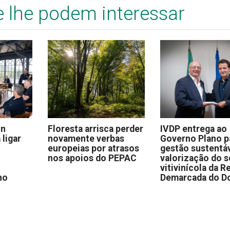
e lhe podem interessar
on
Floresta arrisca perder
IVDP entrega ao
 ligar
novamente verbas
Governo Plano p
europeias por atrasos
gestão sustentáv
nos apoios do PEPAC
valorização do s
vitivinícola da R
no
Demarcada do D