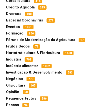
Cerealicultura
415
Crédito Agrícola
245
Diversos
108
Especial Coronavírus
279
Eventos
1831
Formação
156
Fóruns de Modernização da Agricultura
17
Frutos Secos
73
Hortofruticultura & Floricultura
1658
Indústria
708
Indústria alimentar
1882
Investigacao & Desenvolvimento
583
Negócios
770
Olivicultura
165
Opinião
58
Pequenos Frutos
286
Pescas
94