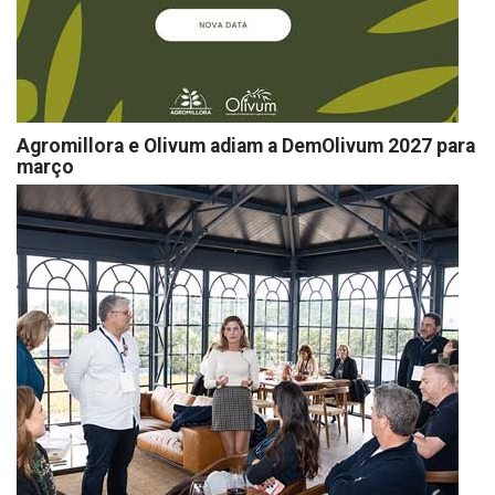
Agromillora e Olivum adiam a DemOlivum 2027 para
março