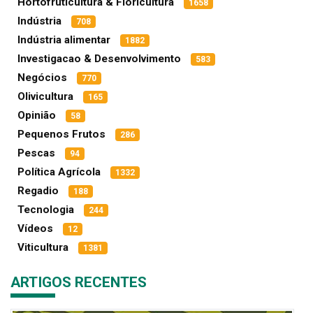
Hortofruticultura & Floricultura
1658
Indústria
708
Indústria alimentar
1882
Investigacao & Desenvolvimento
583
Negócios
770
Olivicultura
165
Opinião
58
Pequenos Frutos
286
Pescas
94
Política Agrícola
1332
Regadio
188
Tecnologia
244
Vídeos
12
Viticultura
1381
ARTIGOS RECENTES