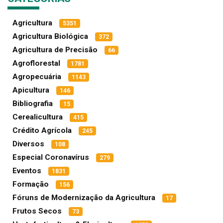
Agricultura
5351
Agricultura Biológica
372
Agricultura de Precisão
66
Agroflorestal
1781
Agropecuária
1143
Apicultura
146
Bibliografia
15
Cerealicultura
415
Crédito Agrícola
245
Diversos
108
Especial Coronavírus
279
Eventos
1831
Formação
156
Fóruns de Modernização da Agricultura
17
Frutos Secos
73