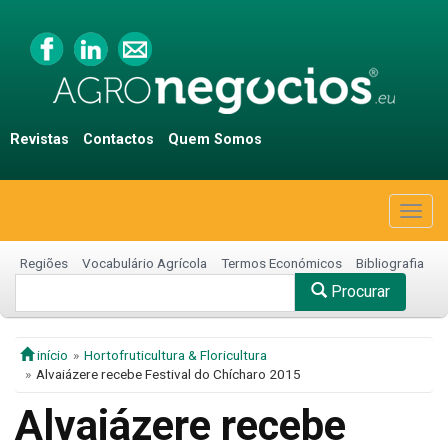
Revistas
Contactos
Quem Somos
Togg
navig
Regiões
Vocabulário Agrícola
Termos Económicos
Bibliografia
Procurar
início
Hortofruticultura & Floricultura
Alvaiázere recebe Festival do Chícharo 2015
Alvaiázere recebe